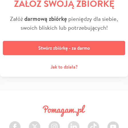
ZAŁÓŻ SWOJĄ ZBIÓRKĘ
Załóż
darmową zbiórkę
pieniędzy dla siebie,
swoich bliskich lub potrzebujących!
Stwórz zbiórkę - za darmo
Jak to działa?
Facebook
Twitter
Instagram
LinkedIn
TikTok
Youtube