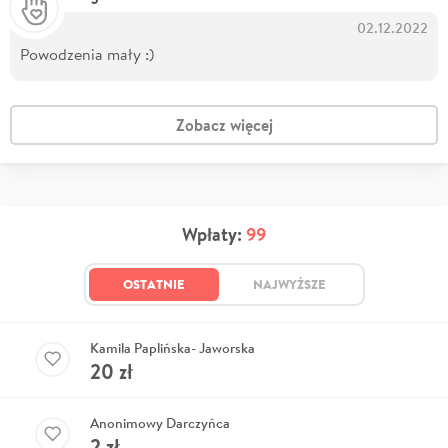
02.12.2022
Powodzenia mały :)
Zobacz więcej
Wpłaty:
99
OSTATNIE
NAJWYŻSZE
Kamila Paplińska- Jaworska
20
zł
Anonimowy Darczyńca
2
zł