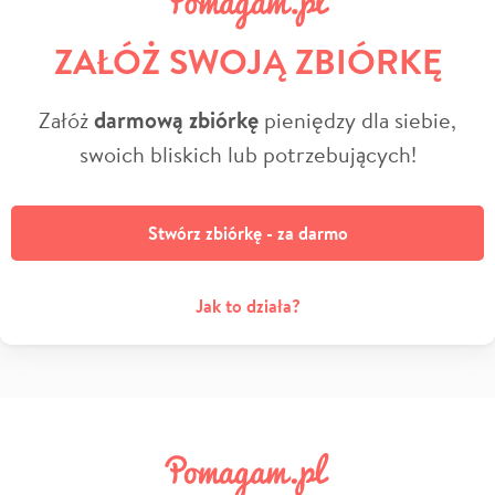
ZAŁÓŻ SWOJĄ ZBIÓRKĘ
Załóż
darmową zbiórkę
pieniędzy dla siebie,
swoich bliskich lub potrzebujących!
Stwórz zbiórkę - za darmo
Jak to działa?