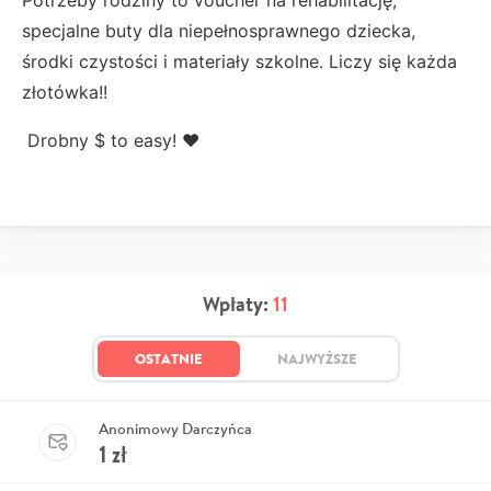
Potrzeby rodziny to voucher na rehabilitację,
specjalne buty dla niepełnosprawnego dziecka,
środki czystości i materiały szkolne. Liczy się każda
złotówka!!
Drobny $ to easy! ❤️
Wpłaty:
11
OSTATNIE
NAJWYŻSZE
Anonimowy Darczyńca
1
zł