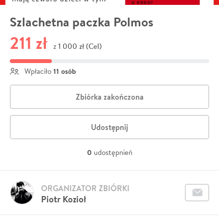
Szlachetna paczka Polmos
211 zł
1 000 zł (Cel)
z
11 osób
Wpłaciło
Zbiórka zakończona
Udostępnij
0
udostępnień
ORGANIZATOR ZBIÓRKI
Piotr Kozioł