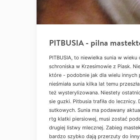
PITBUSIA - pilna mastek
PITBUSIA, to niewielka sunia w wieku o
schroniska w Krzesimowie z Piask. Ni
które - podobnie jak dla wielu innych 
nieśmiała sunia kilka lat temu przeszł
też wysterylizowana. Niestety ostatn
sie guzki. Pitbusia trafiła do lecznic
sutkowych. Sunia ma podawany aktual
rtg klatki piersiowej, musi zostać pod
drugiej listwy mlecznej. Zabieg maste
bardzo szybko dają przerzuty do inn