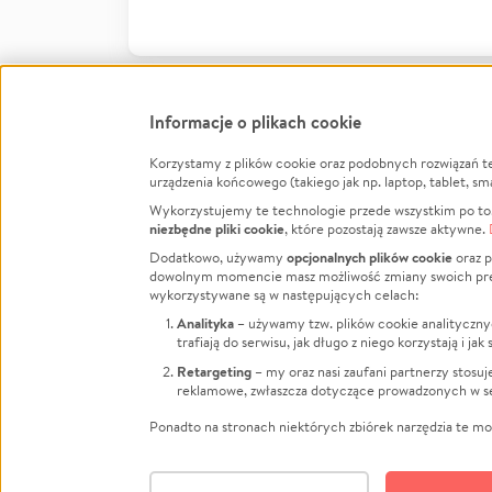
Informacje o plikach cookie
Korzystamy z plików cookie oraz podobnych rozwiązań t
Infor
urządzenia końcowego (takiego jak np. laptop, tablet, sm
Wykorzystujemy te technologie przede wszystkim po to,
Jak to 
niezbędne pliki cookie
, które pozostają zawsze aktywne.
Facebook
Twitter
Instagram
Regula
opcjonalnych plików cookie
Dodatkowo, używamy
oraz p
dowolnym momencie masz możliwość zmiany swoich prefere
Polity
LinkedIn
TikTok
Youtube
wykorzystywane są w następujących celach:
RODO -
Analityka
– używamy tzw. plików cookie analityczny
Kontak
trafiają do serwisu, jak długo z niego korzystają i j
Porówn
Retargeting
– my oraz nasi zaufani partnerzy stosu
reklamowe, zwłaszcza dotyczące prowadzonych w se
Polityk
Zarząd
Ponadto na stronach niektórych zbiórek narzędzia te mog