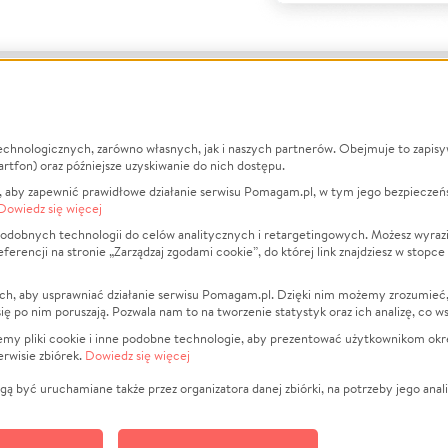
echnologicznych, zarówno własnych, jak i naszych partnerów. Obejmuje to zapis
macje
O nas
Zbieraj n
artfon) oraz późniejsze uzyskiwanie do nich dostępu.
 aby zapewnić prawidłowe działanie serwisu Pomagam.pl, w tym jego bezpieczeń
działa?
Opinie
Leczenie
Dowiedz się więcej
min
Raporty
Zwierzęta
odobnych technologii do celów analitycznych i retargetingowych. Możesz wyrazi
ncji na stronie „Zarządzaj zgodami cookie”, do której link znajdziesz w stopce
ka Prywatności
Za darmo
Pożar
 Kontrahenci
Blog
Ukraina
ch, aby usprawniać działanie serwisu Pomagam.pl. Dzięki nim możemy zrozumieć, j
t
Dla NGO
Sport
ak się po nim poruszają. Pozwala nam to na tworzenie statystyk oraz ich analizę, co w
anie serwisów
Fundacja Pomagam.pl
Pomoc Fi
jemy pliki cookie i inne podobne technologie, aby prezentować użytkownikom okr
rwisie zbiórek.
Dowiedz się więcej
a plików cookie
Projekty
zaj zgodami cookie
Pogrzeb
ą być uruchamiane także przez organizatora danej zbiórki, na potrzeby jego anali
Społeczno
Kultura