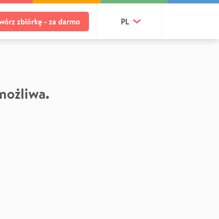
wórz zbiórkę - za darmo
PL
 możliwa.