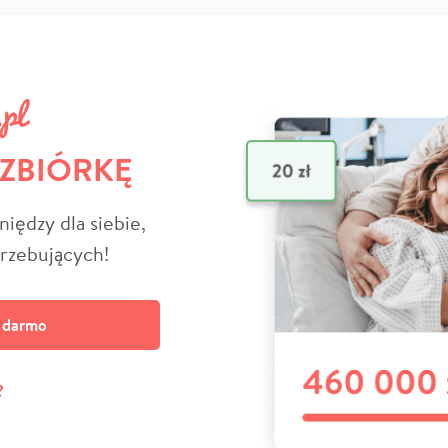
 ZBIÓRKĘ
niędzy dla siebie,
trzebujących!
a darmo
?