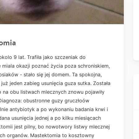
tomia
kolo 9 lat. Trafiła jako szczeniak do
e miala okazji poznać życia poza schroniskiem,
psiaków - stało się jej domem. Ta spokojna,
a już jeden zabieg usunięcia guza sutka. Została
io na obu listwach mlecznych znowu pojawiły
y. Diagnoza: obustronne guzy gruczłoów
nie antybiotyk a po wykonaniu badania krwi i
dana usunięcia jednej a po kilku miesiącach
ktomii jest pilny, bo nowotwory listwy mlecznej
ych organów. Mastektomia to kosztowny