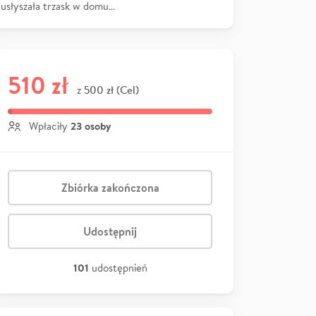
usłyszała trzask w domu…
510 zł
500 zł (Cel)
z
23 osoby
Wpłaciły
Zbiórka zakończona
Udostępnij
101
udostępnień