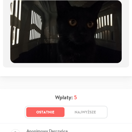
Wpłaty:
5
OSTATNIE
NAJWYŻSZE
Anonimowy Darczyńca