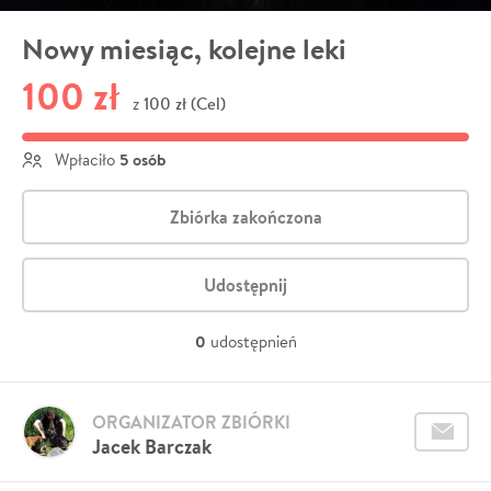
Nowy miesiąc, kolejne leki
100 zł
100 zł (Cel)
z
5 osób
Wpłaciło
Zbiórka zakończona
Udostępnij
0
udostępnień
ORGANIZATOR ZBIÓRKI
Jacek Barczak