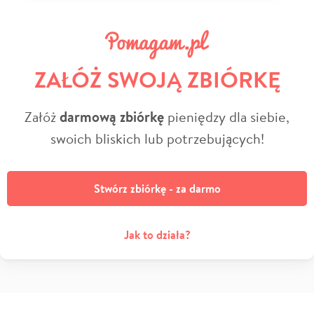
ZAŁÓŻ SWOJĄ ZBIÓRKĘ
Załóż
darmową zbiórkę
pieniędzy dla siebie,
swoich bliskich lub potrzebujących!
Stwórz zbiórkę - za darmo
Jak to działa?