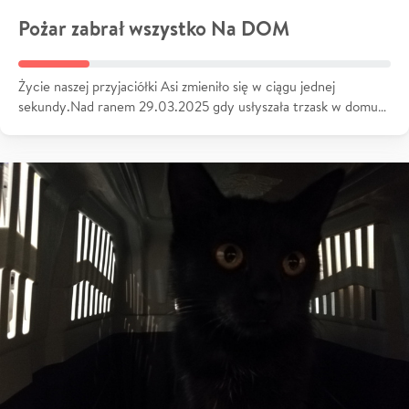
Pożar zabrał wszystko Na DOM
Życie naszej przyjaciółki Asi zmieniło się w ciągu jednej
sekundy.Nad ranem 29.03.2025 gdy usłyszała trzask w domu…