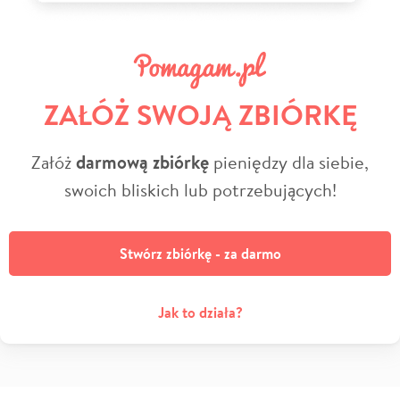
ZAŁÓŻ SWOJĄ ZBIÓRKĘ
Załóż
darmową zbiórkę
pieniędzy dla siebie,
swoich bliskich lub potrzebujących!
Stwórz zbiórkę - za darmo
Jak to działa?