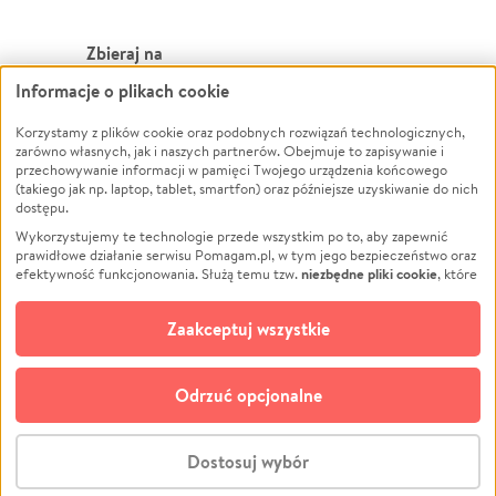
Zbieraj na
Informacje o plikach cookie
Leczenie
LGBTQ+
Zwierzęta
Powódź
Korzystamy z plików cookie oraz podobnych rozwiązań technologicznych,
zarówno własnych, jak i naszych partnerów. Obejmuje to zapisywanie i
Pożar
Wichura
przechowywanie informacji w pamięci Twojego urządzenia końcowego
(takiego jak np. laptop, tablet, smartfon) oraz późniejsze uzyskiwanie do nich
Ukraina
NGO
dostępu.
Sport
Religia
Wykorzystujemy te technologie przede wszystkim po to, aby zapewnić
Pomoc Finansowa
Edukacja
prawidłowe działanie serwisu Pomagam.pl, w tym jego bezpieczeństwo oraz
niezbędne pliki cookie
efektywność funkcjonowania. Służą temu tzw.
, które
Projekty
Podróż
pozostają zawsze aktywne.
Dowiedz się więcej
Pogrzeb
Impreza
opcjonalnych plików cookie
Dodatkowo, używamy
oraz podobnych
Zaakceptuj wszystkie
Społeczność lokalna
Ochrona środowiska
technologii do celów analitycznych i retargetingowych. Możesz wyrazić
zgodę na ich stosowanie lub jej odmówić. W dowolnym momencie masz
Kultura
Biznes
możliwość zmiany swoich preferencji na stronie „Zarządzaj zgodami cookie”,
Odrzuć opcjonalne
Polski
do której link znajdziesz w stopce serwisu Pomagam.pl. Opcjonalne pliki
cookie wykorzystywane są w następujących celach:
© CROWDING SP. Z O.O.
Analityka
– używamy tzw. plików cookie analitycznych, aby usprawniać
Dostosuj wybór
działanie serwisu Pomagam.pl. Dzięki nim możemy zrozumieć, jak
użytkownicy korzystają z naszego serwisu – skąd trafiają do serwisu, jak
Stwórz zbiórkę - za darmo