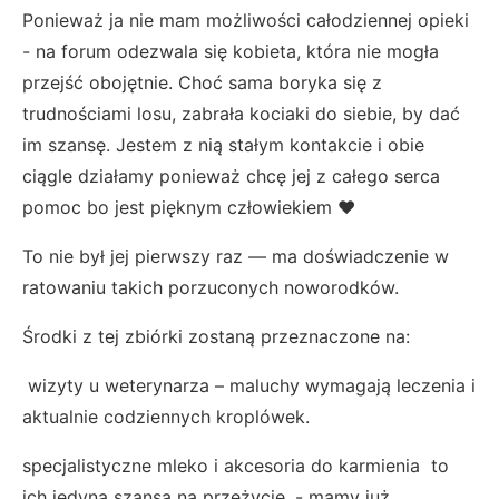
Ponieważ ja nie mam możliwości całodziennej opieki
- na forum odezwala się kobieta, która nie mogła
przejść obojętnie. Choć sama boryka się z
trudnościami losu, zabrała kociaki do siebie, by dać
im szansę. Jestem z nią stałym kontakcie i obie
ciągle działamy ponieważ chcę jej z całego serca
pomoc bo jest pięknym człowiekiem ❤️
To nie był jej pierwszy raz — ma doświadczenie w
ratowaniu takich porzuconych noworodków.
Środki z tej zbiórki zostaną przeznaczone na:
wizyty u weterynarza – maluchy wymagają leczenia i
aktualnie codziennych kroplówek.
specjalistyczne mleko i akcesoria do karmienia to
ich jedyna szansa na przeżycie, - mamy już