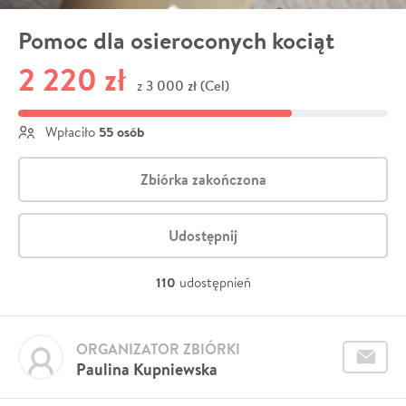
Pomoc dla osieroconych kociąt
2 220 zł
3 000 zł (Cel)
z
55 osób
Wpłaciło
Zbiórka zakończona
Udostępnij
110
udostępnień
ORGANIZATOR ZBIÓRKI
Paulina Kupniewska