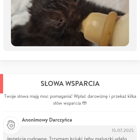
SŁOWA WSPARCIA
Twoje słowa mają moc pomagania! Wpłać darowiznę i przekaż kilka
słów wsparcia 🤲
Anonimowy Darczyńca
15.07.2025
Jesteście cudowne. Trzymam kciuki żeby maluszki udało