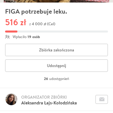
FIGA potrzebuje leku.
516 zł
4 000 zł (Cel)
z
19 osób
Wpłaciło
Zbiórka zakończona
Udostępnij
26
udostępnień
ORGANIZATOR ZBIÓRKI
Aleksandra Łajs-Kołodzińska