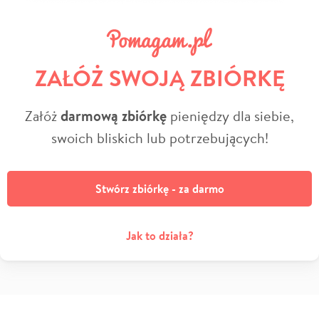
ZAŁÓŻ SWOJĄ ZBIÓRKĘ
Załóż
darmową zbiórkę
pieniędzy dla siebie,
swoich bliskich lub potrzebujących!
Stwórz zbiórkę - za darmo
Jak to działa?