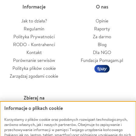
Informacje
O nas
Jak to działa?
Opinie
Regulamin
Raporty
Polityka Prywatności
Za darmo
RODO - Kontrahenci
Blog
Kontakt
Dla NGO
Porównanie serwisów
Fundacja Pomagam.pl
Polityka plików cookie
Zarządzaj zgodami cookie
Zbieraj na
Informacje o plikach cookie
Leczenie
LGBTQ+
Korzystamy z plików cookie oraz podobnych rozwiązań technologicznych,
Zwierzęta
Powódź
zarówno własnych, jak i naszych partnerów. Obejmuje to zapisywanie i
Pożar
Wichura
przechowywanie informacji w pamięci Twojego urządzenia końcowego
(takiego jak np. laptop, tablet, smartfon) oraz późniejsze uzyskiwanie do nich
Ukraina
NGO