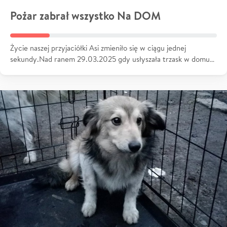
Pożar zabrał wszystko Na DOM
Życie naszej przyjaciółki Asi zmieniło się w ciągu jednej
sekundy.Nad ranem 29.03.2025 gdy usłyszała trzask w domu…