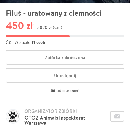
Filuś - uratowany z ciemności
450 zł
820 zł (Cel)
z
11 osób
Wpłaciło
Zbiórka zakończona
Udostępnij
56
udostępnień
ORGANIZATOR ZBIÓRKI
OTOZ Animals Inspektorat
Warszawa