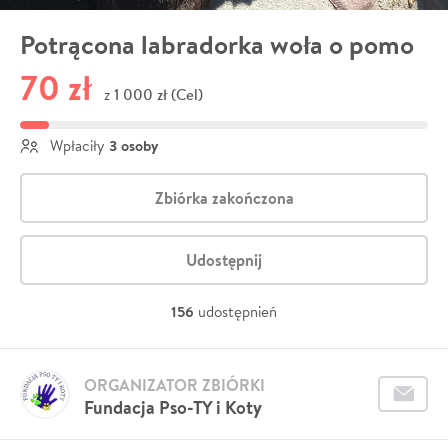
Potrącona labradorka woła o pomo
70 zł
1 000 zł (Cel)
z
3 osoby
Wpłaciły
Zbiórka zakończona
Udostępnij
156
udostępnień
ORGANIZATOR ZBIÓRKI
Fundacja Pso-TY i Koty