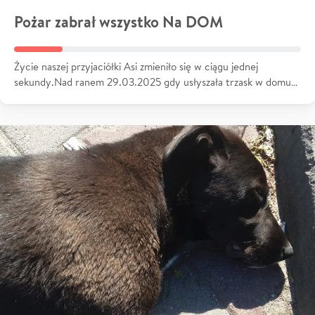
Pożar zabrał wszystko Na DOM
Życie naszej przyjaciółki Asi zmieniło się w ciągu jednej
sekundy.Nad ranem 29.03.2025 gdy usłyszała trzask w domu…