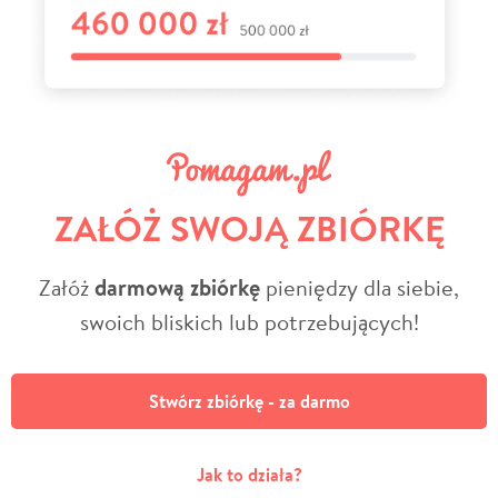
ZAŁÓŻ SWOJĄ ZBIÓRKĘ
Załóż
darmową zbiórkę
pieniędzy dla siebie,
swoich bliskich lub potrzebujących!
Stwórz zbiórkę - za darmo
Jak to działa?