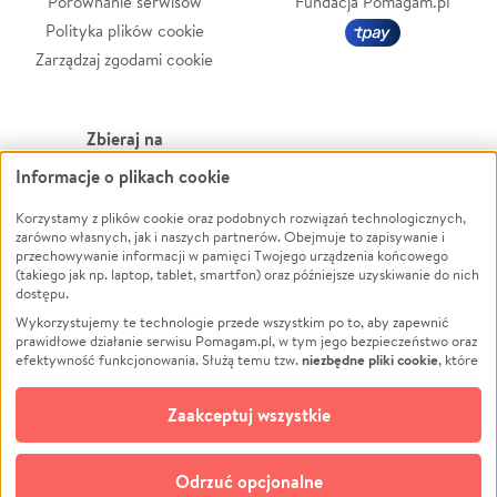
Porównanie serwisów
Fundacja Pomagam.pl
Polityka plików cookie
Zarządzaj zgodami cookie
Zbieraj na
Informacje o plikach cookie
Leczenie
LGBTQ+
Korzystamy z plików cookie oraz podobnych rozwiązań technologicznych,
Zwierzęta
Powódź
zarówno własnych, jak i naszych partnerów. Obejmuje to zapisywanie i
Pożar
Wichura
przechowywanie informacji w pamięci Twojego urządzenia końcowego
(takiego jak np. laptop, tablet, smartfon) oraz późniejsze uzyskiwanie do nich
Ukraina
NGO
dostępu.
Sport
Religia
Wykorzystujemy te technologie przede wszystkim po to, aby zapewnić
Pomoc Finansowa
Edukacja
prawidłowe działanie serwisu Pomagam.pl, w tym jego bezpieczeństwo oraz
niezbędne pliki cookie
efektywność funkcjonowania. Służą temu tzw.
, które
Projekty
Podróż
pozostają zawsze aktywne.
Dowiedz się więcej
Pogrzeb
Impreza
opcjonalnych plików cookie
Dodatkowo, używamy
oraz podobnych
Zaakceptuj wszystkie
Społeczność lokalna
Ochrona środowiska
technologii do celów analitycznych i retargetingowych. Możesz wyrazić
zgodę na ich stosowanie lub jej odmówić. W dowolnym momencie masz
Kultura
Biznes
możliwość zmiany swoich preferencji na stronie „Zarządzaj zgodami cookie”,
Odrzuć opcjonalne
Polski
do której link znajdziesz w stopce serwisu Pomagam.pl. Opcjonalne pliki