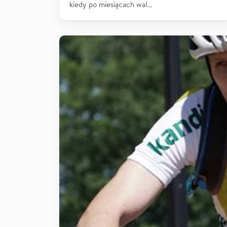
kiedy po miesiącach wal…