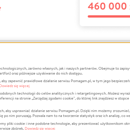
?
echnologicznych, zarówno własnych, jak i naszych partnerów. Obejmuje to zapis
macje
O nas
Zbieraj n
artfon) oraz późniejsze uzyskiwanie do nich dostępu.
 aby zapewnić prawidłowe działanie serwisu Pomagam.pl, w tym jego bezpieczeń
działa?
Opinie
Leczenie
Dowiedz się więcej
min
Raporty
Zwierzęta
odobnych technologii do celów analitycznych i retargetingowych. Możesz wyrazi
ncji na stronie „Zarządzaj zgodami cookie”, do której link znajdziesz w stopce
ka Prywatności
Za darmo
Pożar
 Kontrahenci
Blog
Ukraina
ch, aby usprawniać działanie serwisu Pomagam.pl. Dzięki nim możemy zrozumieć, j
t
Dla NGO
Sport
ak się po nim poruszają. Pozwala nam to na tworzenie statystyk oraz ich analizę, co w
anie serwisów
Fundacja Pomagam.pl
Pomoc Fi
jemy pliki cookie i inne podobne technologie, aby prezentować użytkownikom okr
rwisie zbiórek.
Dowiedz się więcej
a plików cookie
Projekty