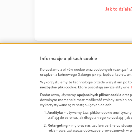
Jak to działa
Informacje o plikach cookie
Korzystamy z plików cookie oraz podobnych rozwiązań t
Infor
urządzenia końcowego (takiego jak np. laptop, tablet, sm
Wykorzystujemy te technologie przede wszystkim po to,
Jak to 
niezbędne pliki cookie
, które pozostają zawsze aktywne.
Facebook
Twitter
Instagram
Regula
opcjonalnych plików cookie
Dodatkowo, używamy
oraz p
dowolnym momencie masz możliwość zmiany swoich prefere
Polity
LinkedIn
TikTok
Youtube
wykorzystywane są w następujących celach:
RODO -
Analityka
– używamy tzw. plików cookie analityczny
Kontak
trafiają do serwisu, jak długo z niego korzystają i j
Porówn
Retargeting
– my oraz nasi zaufani partnerzy stosu
reklamowe, zwłaszcza dotyczące prowadzonych w se
Polityk