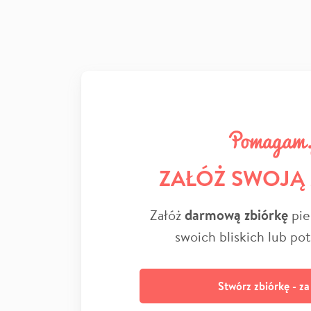
ZAŁÓŻ SWOJĄ
Załóż
darmową zbiórkę
pie
swoich bliskich lub po
Stwórz zbiórkę - z