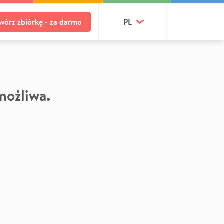
wórz zbiórkę - za darmo
PL
 możliwa.