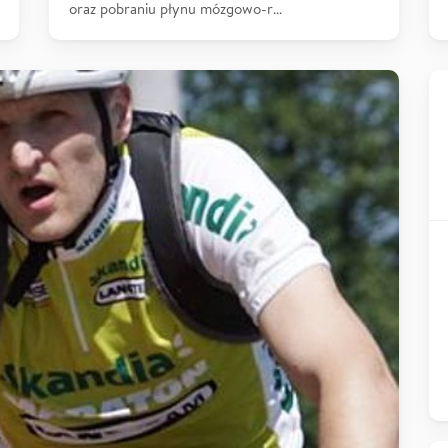
oraz pobraniu płynu mózgowo-r…