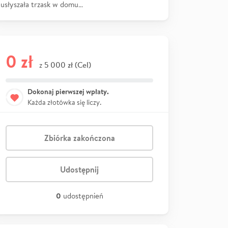
usłyszała trzask w domu…
0 zł
5 000 zł (Cel)
z
Dokonaj pierwszej wpłaty.
Każda złotówka się liczy.
Zbiórka zakończona
Udostępnij
0
udostępnień