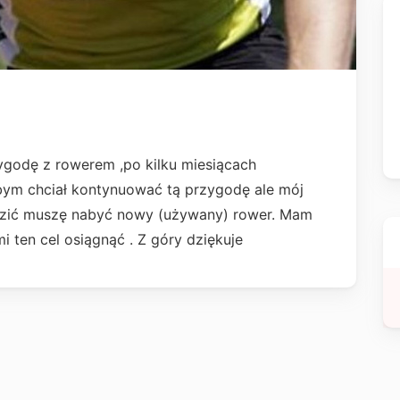
godę z rowerem ,po kilku miesiącach
 bym chciał kontynuować tą przygodę ale mój
eździć muszę nabyć nowy (używany) rower. Mam
i ten cel osiągnąć . Z góry dziękuje