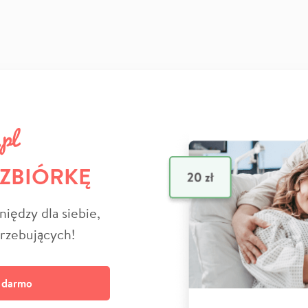
 ZBIÓRKĘ
niędzy dla siebie,
trzebujących!
a darmo