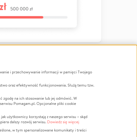
ywanie i przechowywanie informacji w pamięci Twojego
a
stwo oraz efektywność funkcjonowania. Służą temu tzw.
LGBTQ+
Powódź
ć zgodę na ich stosowanie lub jej odmówić. W
 serwisu Pomagam.pl. Opcjonalne pliki cookie
Wichura
NGO
ak użytkownicy korzystają z naszego serwisu – skąd
Religia
spiera dalszy rozwój serwisu.
Dowiedz się więcej
nansowa
Edukacja
eślone, w tym spersonalizowane komunikaty i treści
Podróż