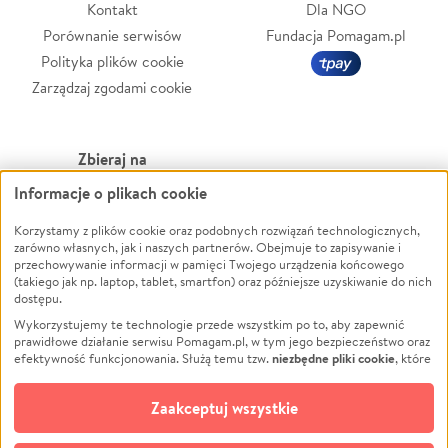
Kontakt
Dla NGO
Porównanie serwisów
Fundacja Pomagam.pl
Polityka plików cookie
Zarządzaj zgodami cookie
Zbieraj na
Informacje o plikach cookie
Leczenie
LGBTQ+
Korzystamy z plików cookie oraz podobnych rozwiązań technologicznych,
Zwierzęta
Powódź
zarówno własnych, jak i naszych partnerów. Obejmuje to zapisywanie i
Pożar
Wichura
przechowywanie informacji w pamięci Twojego urządzenia końcowego
(takiego jak np. laptop, tablet, smartfon) oraz późniejsze uzyskiwanie do nich
Ukraina
NGO
dostępu.
Sport
Religia
Wykorzystujemy te technologie przede wszystkim po to, aby zapewnić
Pomoc Finansowa
Edukacja
prawidłowe działanie serwisu Pomagam.pl, w tym jego bezpieczeństwo oraz
niezbędne pliki cookie
efektywność funkcjonowania. Służą temu tzw.
, które
Projekty
Podróż
pozostają zawsze aktywne.
Dowiedz się więcej
Pogrzeb
Impreza
opcjonalnych plików cookie
Dodatkowo, używamy
oraz podobnych
Zaakceptuj wszystkie
Społeczność lokalna
Ochrona środowiska
technologii do celów analitycznych i retargetingowych. Możesz wyrazić
zgodę na ich stosowanie lub jej odmówić. W dowolnym momencie masz
Kultura
Biznes