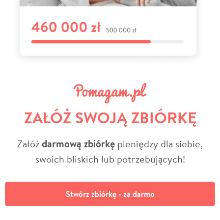
ZAŁÓŻ SWOJĄ ZBIÓRKĘ
Załóż
darmową zbiórkę
pieniędzy dla siebie,
swoich bliskich lub potrzebujących!
Stwórz zbiórkę - za darmo