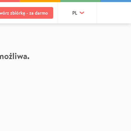
wórz zbiórkę - za darmo
PL
 możliwa.