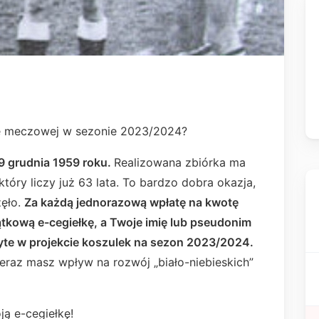
ce meczowej w sezonie 2023/2024?
9 grudnia 1959 roku.
Realizowana zbiórka ma
tóry liczy już 63 lata. To bardzo dobra okazja,
zęło.
Z
a każdą jednorazową wpłatę na kwotę
tkową e-cegiełkę, a Twoje imię lub pseudonim
te w projekcie koszulek na sezon 2023/2024.
eraz masz wpływ na rozwój „biało-niebieskich”
ą e-cegiełkę!