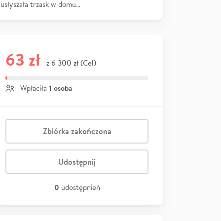
usłyszała trzask w domu…
63 zł
6 300 zł (Cel)
z
1 osoba
Wpłaciła
Zbiórka zakończona
Udostępnij
0
udostępnień