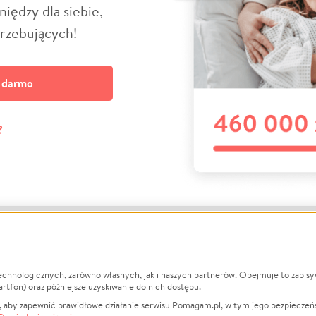
niędzy dla siebie,
trzebujących!
a darmo
?
echnologicznych, zarówno własnych, jak i naszych partnerów. Obejmuje to zapis
macje
O nas
Zbieraj n
artfon) oraz późniejsze uzyskiwanie do nich dostępu.
 aby zapewnić prawidłowe działanie serwisu Pomagam.pl, w tym jego bezpieczeń
działa?
Opinie
Leczenie