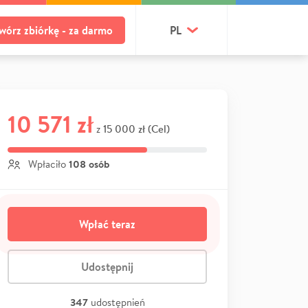
wórz zbiórkę - za darmo
PL
10 571 zł
15 000 zł (Cel)
z
108 osób
Wpłaciło
Wpłać teraz
Udostępnij
347
udostępnień