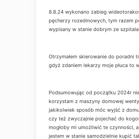
8.8.24 wykonano zabieg wideotorakos
pęcherzy rozedmowych, tym razem po 
wypisany w stanie dobrym ze szpitala
Otrzymałem skierowanie do poradni tr
gdyż zdaniem lekarzy moje płuca to wra
Podsumowując od początku 2024r nie
korzystam z maszyny domowej wentyla
jakikolwiek sposób móc wyjść z domu i
czy też zwyczajnie pojechać do kogoś
mogłoby mi umożliwić te czynności, ale 
jestem w stanie samodzielnie kupić t