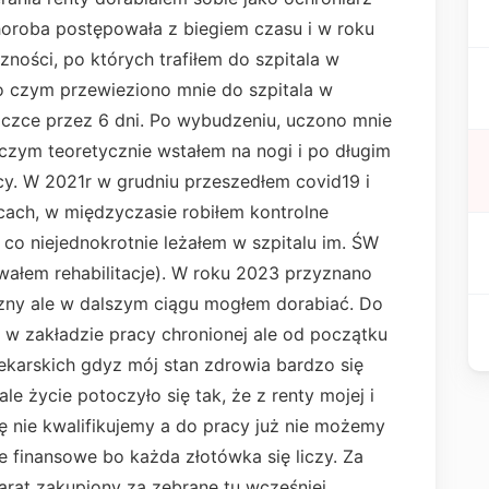
horoba postępowała z biegiem czasu i w roku
ności, po których trafiłem do szpitala w
 czym przewieziono mnie do szpitala w
iączce przez 6 dni. Po wybudzeniu, uczono mnie
o czym teoretycznie wstałem na nogi i po długim
cy. W 2021r w grudniu przeszedłem covid19 i
icach, w międzyczasie robiłem kontrolne
 co niejednokrotnie leżałem w szpitalu im. ŚW
wałem rehabilitacje). W roku 2023 przyznano
czny ale w dalszym ciągu mogłem dorabiać. Do
w zakładzie pracy chronionej ale od początku
ekarskich gdyz mój stan zdrowia bardzo się
e życie potoczyło się tak, że z renty mojej i
ę nie kwalifikujemy a do pracy już nie możemy
e finansowe bo każda złotówka się liczy. Za
rat zakupiony za zebrane tu wcześniej