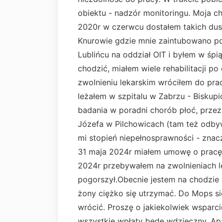
obiektu - nadzór monitoringu. Moja c
2020r w czerwcu dostałem takich dusz
Knurowie gdzie mnie zaintubowano po
Lublińcu na oddział OIT i byłem w śp
chodzić, miałem wiele rehabilitacji p
zwolnieniu lekarskim wróciłem do pra
leżałem w szpitalu w Zabrzu - Biskup
badania w poradni chorób płoć, przez
Józefa w Pilchowicach (tam też odby
mi stopień niepełnosprawności - zna
31 maja 2024r miałem umowę o pracę 
2024r przebywałem na zwolnieniach l
pogorszył.Obecnie jestem na chodzie al
żony ciężko się utrzymać. Do Mops si
wrócić. Proszę o jakiekolwiek wsparci
wszystkie wpłaty będę wdzięczny. Apa