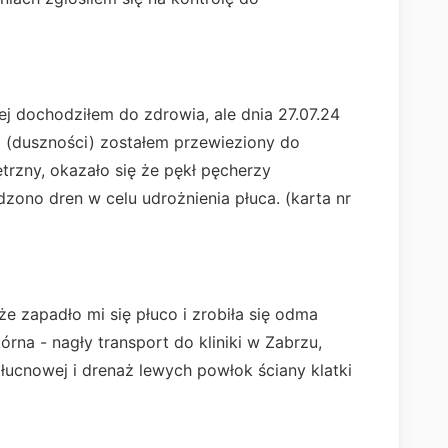
j dochodziłem do zdrowia, ale dnia 27.07.24
(duszności) zostałem przewieziony do
trzny, okazało się że pękł pęcherzy
ono dren w celu udrożnienia płuca. (karta nr
że zapadło mi się płuco i zrobiła się odma
na - nagły transport do kliniki w Zabrzu,
ucnowej i drenaż lewych powłok ściany klatki