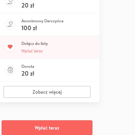
20
zł
Anonimowy Darczyńca
100
zł
Dołącz do listy
Wpłać teraz
Dorota
20
zł
Zobacz więcej
Wpłać teraz