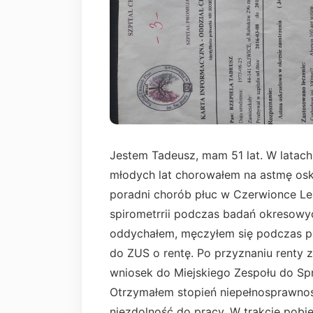
Jestem Tadeusz, mam 51 lat. W latac
młodych lat chorowałem na astmę osk
poradni chorób płuc w Czerwionce Le
spirometrrii podczas badań okresowy
oddychałem, męczyłem się podczas p
do ZUS o rentę. Po przyznaniu renty 
wniosek do Miejskiego Zespołu do Sp
Otrzymałem stopień niepełnosprawnoś
niezdolność do pracy. W trakcie pobie