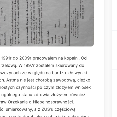
h 1991r do 2009r pracowałem na kopalni. Od
rzelową. W 1997r zostałem skierowany do
szczynach ze względu na bardzo złe wyniki
ch. Astma nie jest chorobą zawodową, ciężko
rostych czynności po czym złożyłem wniosek
z ogólnego stanu zdrowia złożyłem również
raw Orzekania o Niepełnosprawności.
ci umiarkowany, a z ZUS'u częściową
rania renty dorabiałem sobie jako ochroniarz