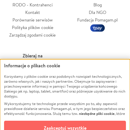
RODO - Kontrahenci
Blog
Kontakt
Dla NGO
Porównanie serwisów
Fundacja Pomagam.pl
Polityka plików cookie
Zarządzaj zgodami cookie
Zbieraj na
Informacje o plikach cookie
Leczenie
LGBTQ+
Korzystamy z plików cookie oraz podobnych rozwiązań technologicznych,
Zwierzęta
Powódź
zarówno własnych, jak i naszych partnerów. Obejmuje to zapisywanie i
Pożar
Wichura
przechowywanie informacji w pamięci Twojego urządzenia końcowego
(takiego jak np. laptop, tablet, smartfon) oraz późniejsze uzyskiwanie do nich
Ukraina
NGO
dostępu.
Sport
Religia
Wykorzystujemy te technologie przede wszystkim po to, aby zapewnić
Pomoc Finansowa
Edukacja
prawidłowe działanie serwisu Pomagam.pl, w tym jego bezpieczeństwo oraz
niezbędne pliki cookie
efektywność funkcjonowania. Służą temu tzw.
, które
Projekty
Podróż
pozostają zawsze aktywne.
Dowiedz się więcej
Pogrzeb
Impreza
opcjonalnych plików cookie
Dodatkowo, używamy
oraz podobnych
Zaakceptuj wszystkie
Społeczność lokalna
Ochrona środowiska