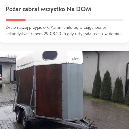
Pożar zabrał wszystko Na DOM
Życie naszej przyjaciółki Asi zmieniło się w ciągu jednej
sekundy.Nad ranem 29.03.2025 gdy usłyszała trzask w domu…