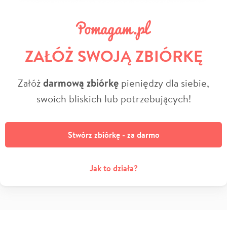
ZAŁÓŻ SWOJĄ ZBIÓRKĘ
Załóż
darmową zbiórkę
pieniędzy dla siebie,
swoich bliskich lub potrzebujących!
Stwórz zbiórkę - za darmo
Jak to działa?