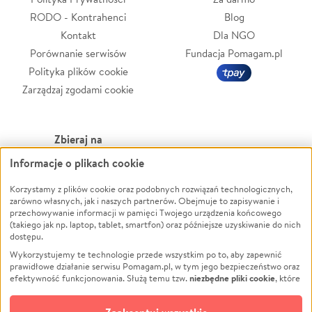
RODO - Kontrahenci
Blog
Kontakt
Dla NGO
Porównanie serwisów
Fundacja Pomagam.pl
Polityka plików cookie
Zarządzaj zgodami cookie
Zbieraj na
Informacje o plikach cookie
Leczenie
LGBTQ+
Zwierzęta
Powódź
Korzystamy z plików cookie oraz podobnych rozwiązań technologicznych,
zarówno własnych, jak i naszych partnerów. Obejmuje to zapisywanie i
Pożar
Wichura
przechowywanie informacji w pamięci Twojego urządzenia końcowego
(takiego jak np. laptop, tablet, smartfon) oraz późniejsze uzyskiwanie do nich
Ukraina
NGO
dostępu.
Sport
Religia
Wykorzystujemy te technologie przede wszystkim po to, aby zapewnić
Pomoc Finansowa
Edukacja
prawidłowe działanie serwisu Pomagam.pl, w tym jego bezpieczeństwo oraz
niezbędne pliki cookie
efektywność funkcjonowania. Służą temu tzw.
, które
Projekty
Podróż
pozostają zawsze aktywne.
Dowiedz się więcej
Pogrzeb
Impreza
opcjonalnych plików cookie
Dodatkowo, używamy
oraz podobnych