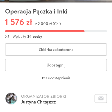
Operacja Pączka i Inki
1 576 zł
2 000 zł (Cel)
z
34 osoby
Wpłaciły
Zbiórka zakończona
Udostępnij
153
udostępnienia
ORGANIZATOR ZBIÓRKI
Justyna Chrząszcz