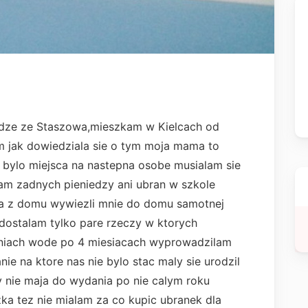
odze ze Staszowa,mieszkam w Kielcach od
m jak dowiedziala sie o tym moja mama to
 bylo miejsca na nastepna osobe musialam sie
lam zadnych pieniedzy ani ubran w szkole
na z domu wywiezli mnie do domu samotnej
 dostalam tylko pare rzeczy w ktorych
aniach wode po 4 miesiacach wyprowadzilam
ie na ktore nas nie bylo stac maly sie urodzil
zy nie maja do wydania po nie calym roku
a tez nie mialam za co kupic ubranek dla