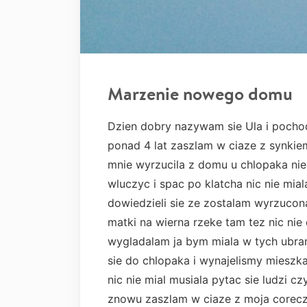
Marzenie nowego domu
Dzien dobry nazywam sie Ula i poch
ponad 4 lat zaszlam w ciaze z synkie
mnie wyrzucila z domu u chlopaka nie
wluczyc i spac po klatcha nic nie mia
dowiedzieli sie ze zostalam wyrzuco
matki na wierna rzeke tam tez nic nie
wygladalam ja bym miala w tych ubr
sie do chlopaka i wynajelismy mieszkan
nic nie mial musiala pytac sie ludzi c
znowu zaszlam w ciaze z moja coreczk