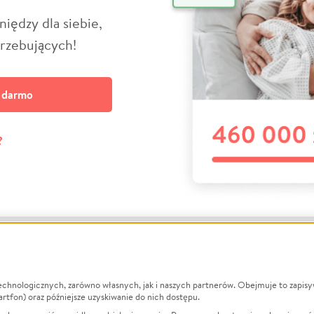
niędzy dla siebie,
trzebujących!
a darmo
?
echnologicznych, zarówno własnych, jak i naszych partnerów. Obejmuje to zapis
macje
O nas
Zbieraj n
artfon) oraz późniejsze uzyskiwanie do nich dostępu.