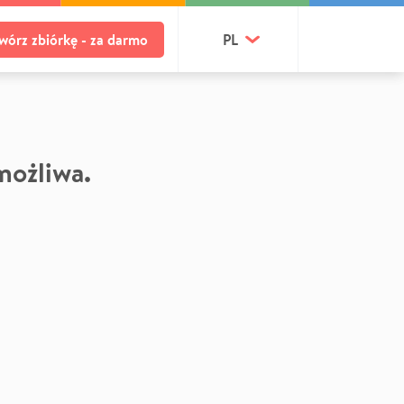
wórz zbiórkę - za darmo
PL
 możliwa.