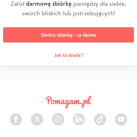
Załóż
darmową zbiórkę
pieniędzy dla siebie,
swoich bliskich lub potrzebujących!
Stwórz zbiórkę - za darmo
Jak to działa?
Facebook
Twitter
Instagram
LinkedIn
TikTok
Youtube