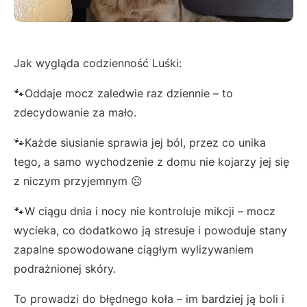
Jak wygląda codzienność Luśki:
🐾Oddaje mocz zaledwie raz dziennie – to
zdecydowanie za mało.
🐾Każde siusianie sprawia jej ból, przez co unika
tego, a samo wychodzenie z domu nie kojarzy jej się
z niczym przyjemnym ☹️
🐾W ciągu dnia i nocy nie kontroluje mikcji – mocz
wycieka, co dodatkowo ją stresuje i powoduje stany
zapalne spowodowane ciągłym wylizywaniem
podrażnionej skóry.
To prowadzi do błędnego koła – im bardziej ją boli i