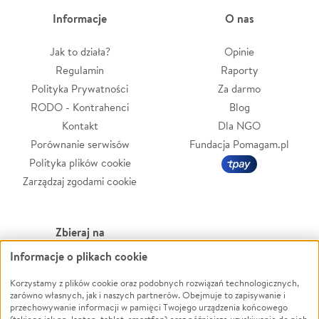
Informacje
O nas
Jak to działa?
Opinie
Regulamin
Raporty
Polityka Prywatności
Za darmo
RODO - Kontrahenci
Blog
Kontakt
Dla NGO
Porównanie serwisów
Fundacja Pomagam.pl
Polityka plików cookie
Zarządzaj zgodami cookie
Zbieraj na
Informacje o plikach cookie
Leczenie
LGBTQ+
Zwierzęta
Powódź
Korzystamy z plików cookie oraz podobnych rozwiązań technologicznych,
zarówno własnych, jak i naszych partnerów. Obejmuje to zapisywanie i
Pożar
Wichura
przechowywanie informacji w pamięci Twojego urządzenia końcowego