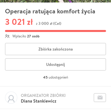
Operacja ratująca komfort życia
3 021 zł
3 000 zł (Cel)
z
27 osób
Wpłaciło
Zbiórka zakończona
Udostępnij
45
udostępnień
ORGANIZATOR ZBIÓRKI
Diana Stankiewicz