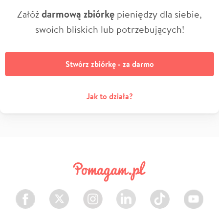
Załóż
darmową zbiórkę
pieniędzy dla siebie,
swoich bliskich lub potrzebujących!
Stwórz zbiórkę - za darmo
Jak to działa?
Facebook
Twitter
Instagram
LinkedIn
TikTok
Youtube