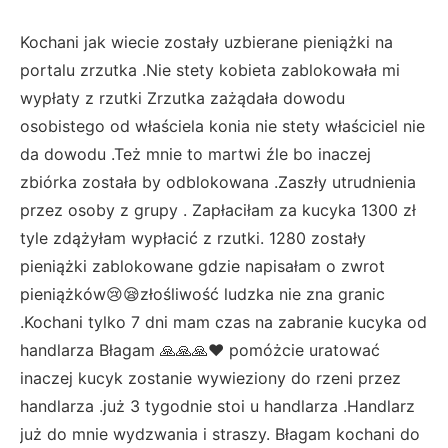
Kochani jak wiecie zostały uzbierane pieniążki na
portalu zrzutka .Nie stety kobieta zablokowała mi
wypłaty z rzutki Zrzutka zażądała dowodu
osobistego od właściela konia nie stety właściciel nie
da dowodu .Też mnie to martwi źle bo inaczej
zbiórka została by odblokowana .Zaszły utrudnienia
przez osoby z grupy . Zapłaciłam za kucyka 1300 zł
tyle zdążyłam wypłacić z rzutki. 1280 zostały
pieniążki zablokowane gdzie napisałam o zwrot
pieniążków😢😪złośliwość ludzka nie zna granic
.Kochani tylko 7 dni mam czas na zabranie kucyka od
handlarza Błagam 🙏🙏🙏❤ pomóżcie uratować
inaczej kucyk zostanie wywieziony do rzeni przez
handlarza .już 3 tygodnie stoi u handlarza .Handlarz
już do mnie wydzwania i straszy. Błagam kochani do