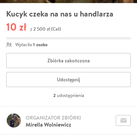
Kucyk czeka na nas u handlarza
10 zł
2 500 zł (Cel)
z
1 osoba
Wpłaciła
Zbiórka zakończona
Udostępnij
2
udostępnienia
ORGANIZATOR ZBIÓRKI
Mirella Wolniewicz