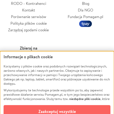
RODO - Kontrahenci
Blog
Kontakt
Dla NGO
Porównanie serwisów
Fundacja Pomagam.pl
Polityka plików cookie
Zarządzaj zgodami cookie
Zbieraj na
Informacje o plikach cookie
Leczenie
LGBTQ+
Korzystamy z plików cookie oraz podobnych rozwiązań technologicznych,
Zwierzęta
Powódź
zarówno własnych, jak i naszych partnerów. Obejmuje to zapisywanie i
Pożar
Wichura
przechowywanie informacji w pamięci Twojego urządzenia końcowego
(takiego jak np. laptop, tablet, smartfon) oraz późniejsze uzyskiwanie do nich
Ukraina
NGO
dostępu.
Sport
Religia
Wykorzystujemy te technologie przede wszystkim po to, aby zapewnić
Pomoc Finansowa
Edukacja
prawidłowe działanie serwisu Pomagam.pl, w tym jego bezpieczeństwo oraz
niezbędne pliki cookie
efektywność funkcjonowania. Służą temu tzw.
, które
Projekty
Podróż
pozostają zawsze aktywne.
Dowiedz się więcej
Pogrzeb
Impreza
opcjonalnych plików cookie
Dodatkowo, używamy
oraz podobnych
Zaakceptuj wszystkie
Społeczność lokalna
Ochrona środowiska