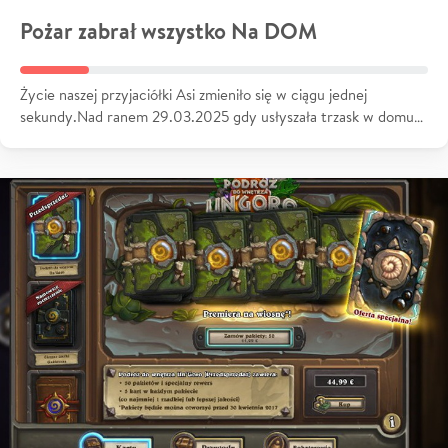
Pożar zabrał wszystko Na DOM
Życie naszej przyjaciółki Asi zmieniło się w ciągu jednej
sekundy.Nad ranem 29.03.2025 gdy usłyszała trzask w domu…