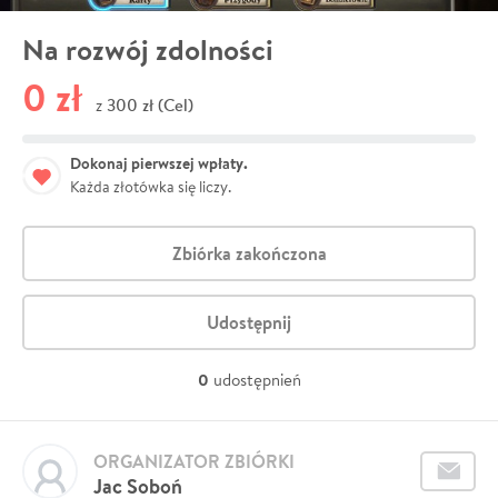
Na rozwój zdolności
0 zł
300 zł (Cel)
z
Dokonaj pierwszej wpłaty.
Każda złotówka się liczy.
Zbiórka zakończona
Udostępnij
0
udostępnień
ORGANIZATOR ZBIÓRKI
Jac Soboń