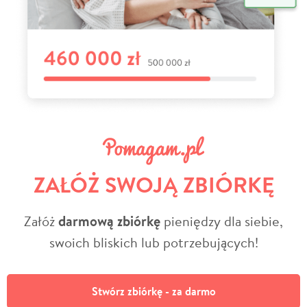
ZAŁÓŻ SWOJĄ ZBIÓRKĘ
Załóż
darmową zbiórkę
pieniędzy dla siebie,
swoich bliskich lub potrzebujących!
Stwórz zbiórkę - za darmo