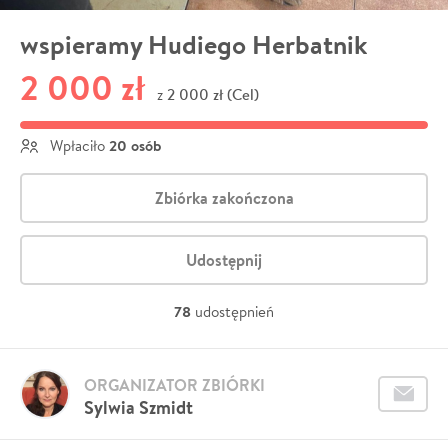
wspieramy Hudiego Herbatnik
2 000 zł
2 000 zł (Cel)
z
20 osób
Wpłaciło
Zbiórka zakończona
Udostępnij
78
udostępnień
ORGANIZATOR ZBIÓRKI
Sylwia Szmidt