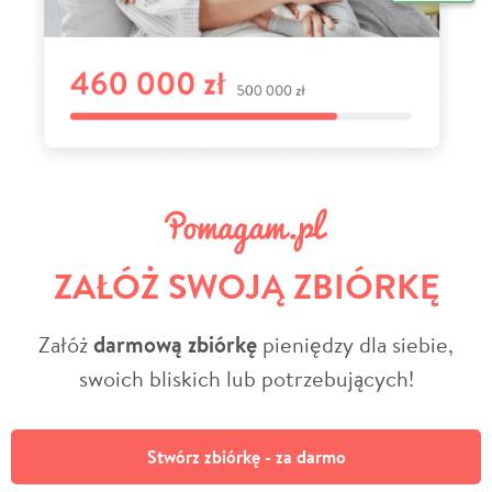
ZAŁÓŻ SWOJĄ ZBIÓRKĘ
Załóż
darmową zbiórkę
pieniędzy dla siebie,
swoich bliskich lub potrzebujących!
Stwórz zbiórkę - za darmo