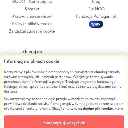
RODO - Kontrahenci
Blog
Kontakt
Dla NGO
Porównanie serwisów
Fundacja Pomagam.pl
Polityka plików cookie
Zarządzaj zgodami cookie
Zbieraj na
Informacje o plikach cookie
Leczenie
LGBTQ+
Korzystamy z plików cookie oraz podobnych rozwiązań technologicznych,
Zwierzęta
Powódź
zarówno własnych, jak i naszych partnerów. Obejmuje to zapisywanie i
Pożar
Wichura
przechowywanie informacji w pamięci Twojego urządzenia końcowego
(takiego jak np. laptop, tablet, smartfon) oraz późniejsze uzyskiwanie do nich
Ukraina
NGO
dostępu.
Sport
Religia
Wykorzystujemy te technologie przede wszystkim po to, aby zapewnić
Pomoc Finansowa
Edukacja
prawidłowe działanie serwisu Pomagam.pl, w tym jego bezpieczeństwo oraz
niezbędne pliki cookie
efektywność funkcjonowania. Służą temu tzw.
, które
Projekty
Podróż
pozostają zawsze aktywne.
Dowiedz się więcej
Pogrzeb
Impreza
opcjonalnych plików cookie
Dodatkowo, używamy
oraz podobnych
Zaakceptuj wszystkie
Społeczność lokalna
Ochrona środowiska
technologii do celów analitycznych i retargetingowych. Możesz wyrazić