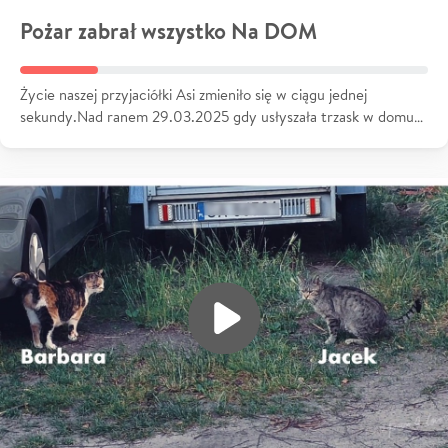
Pożar zabrał wszystko Na DOM
Życie naszej przyjaciółki Asi zmieniło się w ciągu jednej
sekundy.Nad ranem 29.03.2025 gdy usłyszała trzask w domu…