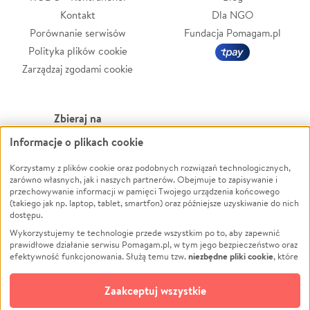
Kontakt
Dla NGO
Porównanie serwisów
Fundacja Pomagam.pl
Polityka plików cookie
Zarządzaj zgodami cookie
Zbieraj na
Informacje o plikach cookie
Leczenie
LGBTQ+
Korzystamy z plików cookie oraz podobnych rozwiązań technologicznych,
Zwierzęta
Powódź
zarówno własnych, jak i naszych partnerów. Obejmuje to zapisywanie i
Pożar
Wichura
przechowywanie informacji w pamięci Twojego urządzenia końcowego
(takiego jak np. laptop, tablet, smartfon) oraz późniejsze uzyskiwanie do nich
Ukraina
NGO
dostępu.
Sport
Religia
Wykorzystujemy te technologie przede wszystkim po to, aby zapewnić
Pomoc Finansowa
Edukacja
prawidłowe działanie serwisu Pomagam.pl, w tym jego bezpieczeństwo oraz
niezbędne pliki cookie
efektywność funkcjonowania. Służą temu tzw.
, które
Projekty
Podróż
pozostają zawsze aktywne.
Dowiedz się więcej
Pogrzeb
Impreza
opcjonalnych plików cookie
Dodatkowo, używamy
oraz podobnych
Zaakceptuj wszystkie
Społeczność lokalna
Ochrona środowiska
technologii do celów analitycznych i retargetingowych. Możesz wyrazić
zgodę na ich stosowanie lub jej odmówić. W dowolnym momencie masz