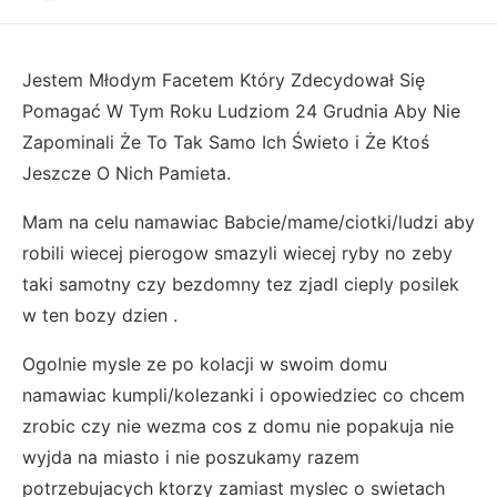
Jestem Młodym Facetem Który Zdecydował Się
Pomagać W Tym Roku Ludziom 24 Grudnia Aby Nie
Zapominali Że To Tak Samo Ich Świeto i Że Ktoś
Jeszcze O Nich Pamieta.
Mam na celu namawiac Babcie/mame/ciotki/ludzi aby
robili wiecej pierogow smazyli wiecej ryby no zeby
taki samotny czy bezdomny tez zjadl cieply posilek
w ten bozy dzien .
Ogolnie mysle ze po kolacji w swoim domu
namawiac kumpli/kolezanki i opowiedziec co chcem
zrobic czy nie wezma cos z domu nie popakuja nie
wyjda na miasto i nie poszukamy razem
potrzebujacych ktorzy zamiast myslec o swietach