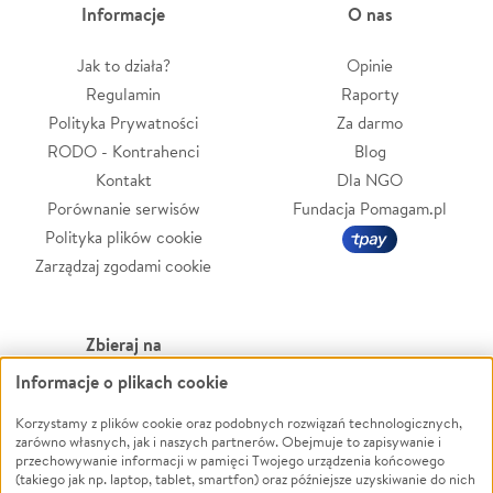
Informacje
O nas
Jak to działa?
Opinie
Regulamin
Raporty
Polityka Prywatności
Za darmo
RODO - Kontrahenci
Blog
Kontakt
Dla NGO
Porównanie serwisów
Fundacja Pomagam.pl
Polityka plików cookie
Zarządzaj zgodami cookie
Zbieraj na
Informacje o plikach cookie
Leczenie
LGBTQ+
Korzystamy z plików cookie oraz podobnych rozwiązań technologicznych,
Zwierzęta
Powódź
zarówno własnych, jak i naszych partnerów. Obejmuje to zapisywanie i
Pożar
Wichura
przechowywanie informacji w pamięci Twojego urządzenia końcowego
(takiego jak np. laptop, tablet, smartfon) oraz późniejsze uzyskiwanie do nich
Ukraina
NGO