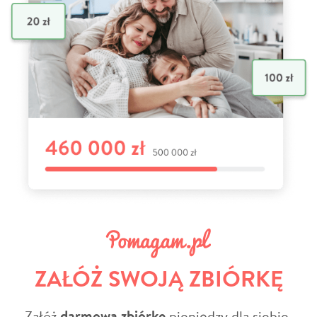
ZAŁÓŻ SWOJĄ ZBIÓRKĘ
Załóż
darmową zbiórkę
pieniędzy dla siebie,