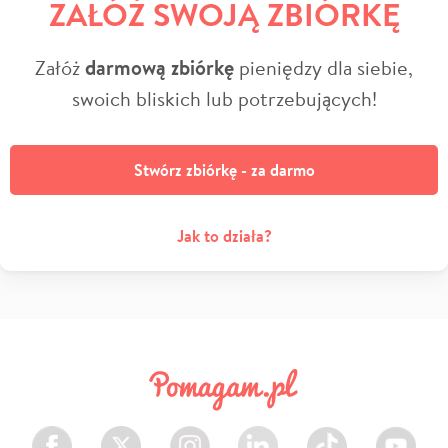
ZAŁÓŻ SWOJĄ ZBIÓRKĘ
Załóż
darmową zbiórkę
pieniędzy dla siebie,
swoich bliskich lub potrzebujących!
Stwórz zbiórkę - za darmo
Jak to działa?
Facebook
Twitter
Instagram
LinkedIn
TikTok
Youtube