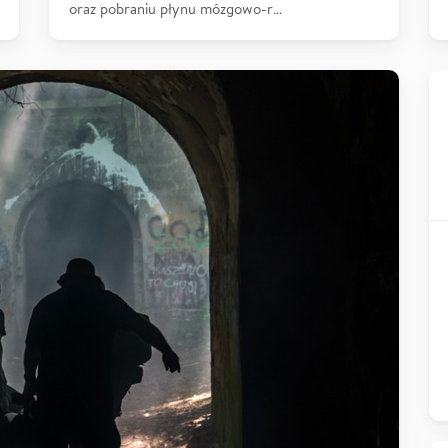
oraz pobraniu płynu mózgowo-r…