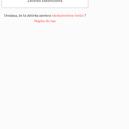
Zbiórka zakończona
Uważasz, że ta zbiórka zawiera
niedozwolone treści
?
Napisz do nas