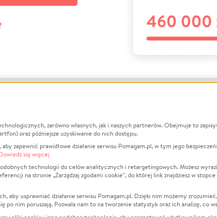
?
echnologicznych, zarówno własnych, jak i naszych partnerów. Obejmuje to zapis
macje
O nas
Zbieraj n
artfon) oraz późniejsze uzyskiwanie do nich dostępu.
 aby zapewnić prawidłowe działanie serwisu Pomagam.pl, w tym jego bezpieczeń
działa?
Opinie
Leczenie
Dowiedz się więcej
min
Raporty
Zwierzęta
odobnych technologii do celów analitycznych i retargetingowych. Możesz wyrazi
ncji na stronie „Zarządzaj zgodami cookie”, do której link znajdziesz w stopce
ka Prywatności
Za darmo
Pożar
 Kontrahenci
Blog
Ukraina
ch, aby usprawniać działanie serwisu Pomagam.pl. Dzięki nim możemy zrozumieć, j
t
Dla NGO
Sport
ak się po nim poruszają. Pozwala nam to na tworzenie statystyk oraz ich analizę, co w
anie serwisów
Fundacja Pomagam.pl
Pomoc Fi