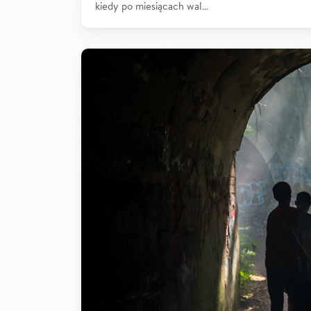
kiedy po miesiącach wal…