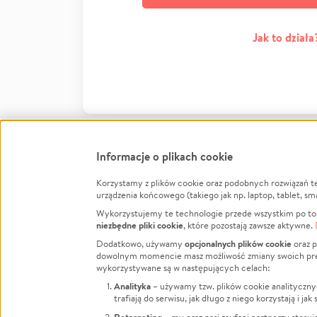
Jak to działa
Informacje o plikach cookie
Korzystamy z plików cookie oraz podobnych rozwiązań t
Infor
urządzenia końcowego (takiego jak np. laptop, tablet, sm
Wykorzystujemy te technologie przede wszystkim po to,
Jak to 
niezbędne pliki cookie
, które pozostają zawsze aktywne.
Facebook
Twitter
Instagram
Regula
opcjonalnych plików cookie
Dodatkowo, używamy
oraz p
dowolnym momencie masz możliwość zmiany swoich prefere
Polity
LinkedIn
TikTok
Youtube
wykorzystywane są w następujących celach:
RODO -
Analityka
– używamy tzw. plików cookie analityczny
Kontak
trafiają do serwisu, jak długo z niego korzystają i j
Porówn
Retargeting