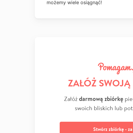
możemy wiele osiągnąć!
ZAŁÓŻ SWOJĄ
Załóż
darmową zbiórkę
pie
swoich bliskich lub po
Stwórz zbiórkę - z