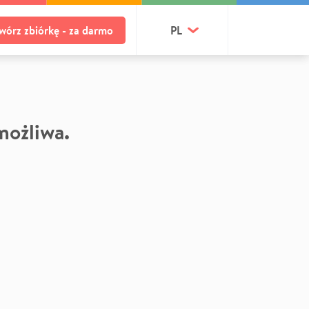
wórz zbiórkę - za darmo
PL
 możliwa.