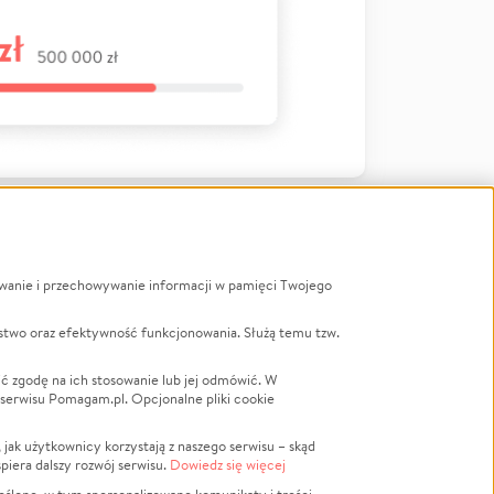
ywanie i przechowywanie informacji w pamięci Twojego
a
stwo oraz efektywność funkcjonowania. Służą temu tzw.
LGBTQ+
Powódź
ć zgodę na ich stosowanie lub jej odmówić. W
 serwisu Pomagam.pl. Opcjonalne pliki cookie
Wichura
NGO
ak użytkownicy korzystają z naszego serwisu – skąd
Religia
spiera dalszy rozwój serwisu.
Dowiedz się więcej
nansowa
Edukacja