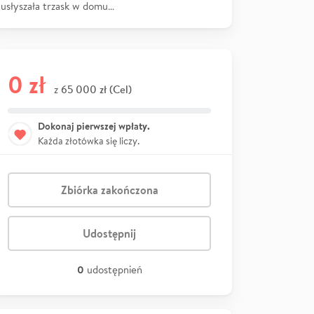
usłyszała trzask w domu…
0 zł
65 000 zł (Cel)
z
Dokonaj pierwszej wpłaty.
Każda złotówka się liczy.
Zbiórka zakończona
Udostępnij
0
udostępnień