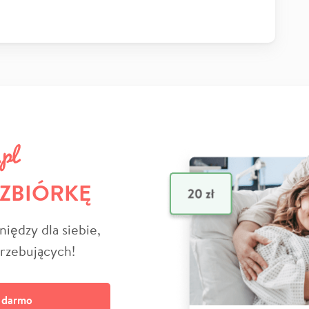
 ZBIÓRKĘ
niędzy dla siebie,
trzebujących!
a darmo