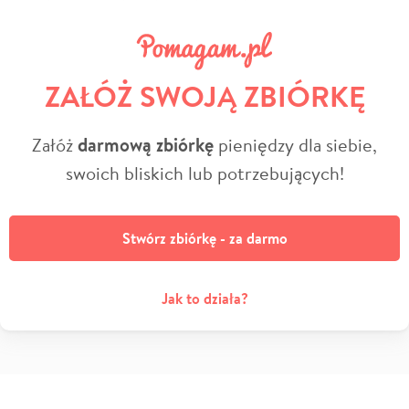
ZAŁÓŻ SWOJĄ ZBIÓRKĘ
Załóż
darmową zbiórkę
pieniędzy dla siebie,
swoich bliskich lub potrzebujących!
Stwórz zbiórkę - za darmo
Jak to działa?