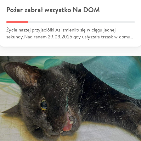
Pożar zabrał wszystko Na DOM
Życie naszej przyjaciółki Asi zmieniło się w ciągu jednej
sekundy.Nad ranem 29.03.2025 gdy usłyszała trzask w domu…