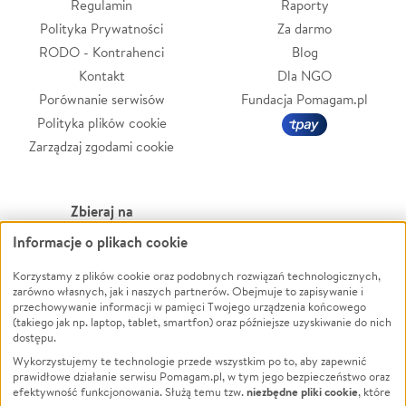
Regulamin
Raporty
Polityka Prywatności
Za darmo
RODO - Kontrahenci
Blog
Kontakt
Dla NGO
Porównanie serwisów
Fundacja Pomagam.pl
Polityka plików cookie
Zarządzaj zgodami cookie
Zbieraj na
Informacje o plikach cookie
Leczenie
LGBTQ+
Zwierzęta
Powódź
Korzystamy z plików cookie oraz podobnych rozwiązań technologicznych,
zarówno własnych, jak i naszych partnerów. Obejmuje to zapisywanie i
Pożar
Wichura
przechowywanie informacji w pamięci Twojego urządzenia końcowego
(takiego jak np. laptop, tablet, smartfon) oraz późniejsze uzyskiwanie do nich
Ukraina
NGO
dostępu.
Sport
Religia
Wykorzystujemy te technologie przede wszystkim po to, aby zapewnić
Pomoc Finansowa
Edukacja
prawidłowe działanie serwisu Pomagam.pl, w tym jego bezpieczeństwo oraz
niezbędne pliki cookie
efektywność funkcjonowania. Służą temu tzw.
, które
Projekty
Podróż