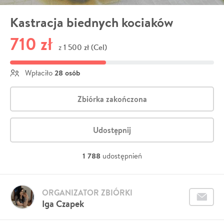
Kastracja biednych kociaków
710 zł
1 500 zł (Cel)
z
28 osób
Wpłaciło
Zbiórka zakończona
Udostępnij
1 788
udostępnień
ORGANIZATOR ZBIÓRKI
Iga Czapek