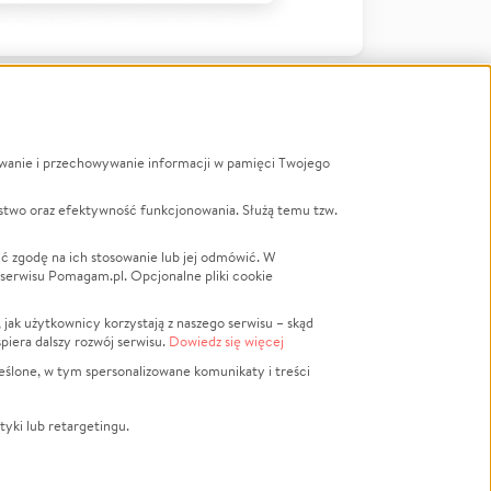
ywanie i przechowywanie informacji w pamięci Twojego
a
stwo oraz efektywność funkcjonowania. Służą temu tzw.
LGBTQ+
Powódź
ć zgodę na ich stosowanie lub jej odmówić. W
 serwisu Pomagam.pl. Opcjonalne pliki cookie
Wichura
NGO
ak użytkownicy korzystają z naszego serwisu – skąd
Religia
spiera dalszy rozwój serwisu.
Dowiedz się więcej
nansowa
Edukacja
eślone, w tym spersonalizowane komunikaty i treści
Podróż
Impreza
tyki lub retargetingu.
ść lokalna
Ochrona środowiska
Biznes