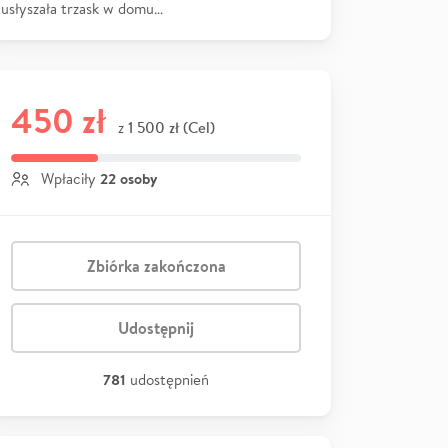
usłyszała trzask w domu…
450 zł
1 500 zł (Cel)
z
22 osoby
Wpłaciły
Zbiórka zakończona
Udostępnij
781
udostępnień