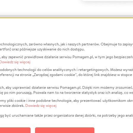
echnologicznych, zarówno własnych, jak i naszych partnerów. Obejmuje to zapis
macje
O nas
Zbieraj n
artfon) oraz późniejsze uzyskiwanie do nich dostępu.
 aby zapewnić prawidłowe działanie serwisu Pomagam.pl, w tym jego bezpieczeń
działa?
Opinie
Leczenie
Dowiedz się więcej
min
Raporty
Zwierzęta
odobnych technologii do celów analitycznych i retargetingowych. Możesz wyrazi
ncji na stronie „Zarządzaj zgodami cookie”, do której link znajdziesz w stopce
ka Prywatności
Za darmo
Pożar
 Kontrahenci
Blog
Ukraina
ch, aby usprawniać działanie serwisu Pomagam.pl. Dzięki nim możemy zrozumieć, j
t
Dla NGO
Sport
ak się po nim poruszają. Pozwala nam to na tworzenie statystyk oraz ich analizę, co w
anie serwisów
Fundacja Pomagam.pl
Pomoc Fi
jemy pliki cookie i inne podobne technologie, aby prezentować użytkownikom okr
rwisie zbiórek.
Dowiedz się więcej
a plików cookie
Projekty
zaj zgodami cookie
Pogrzeb
ą być uruchamiane także przez organizatora danej zbiórki, na potrzeby jego anali
Społeczno
Kultura