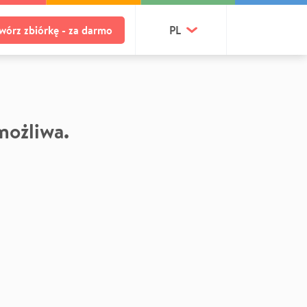
wórz zbiórkę - za darmo
PL
 możliwa.