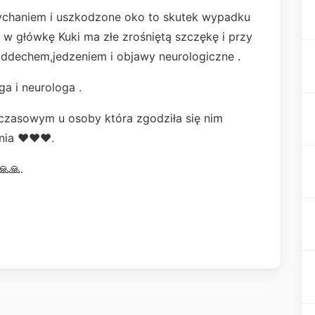
ychaniem i uszkodzone oko to skutek wypadku
 w główkę Kuki ma złe zrośniętą szczękę i przy
ddechem,jedzeniem i objawy neurologiczne .
ga i neurologa .
czasowym u osoby która zgodziła się nim
ia ♥️♥️♥️.
🙏🙏.