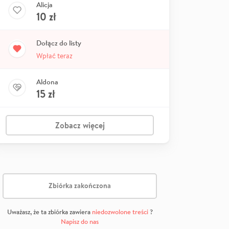
Alicja
10
zł
Dołącz do listy
Wpłać teraz
Aldona
15
zł
Zobacz więcej
Zbiórka zakończona
Uważasz, że ta zbiórka zawiera
niedozwolone treści
?
Napisz do nas