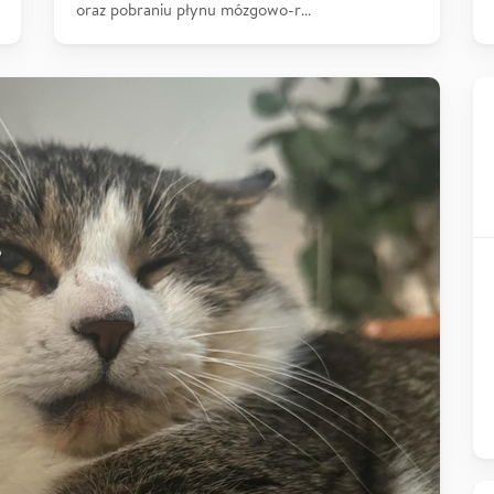
oraz pobraniu płynu mózgowo-r…