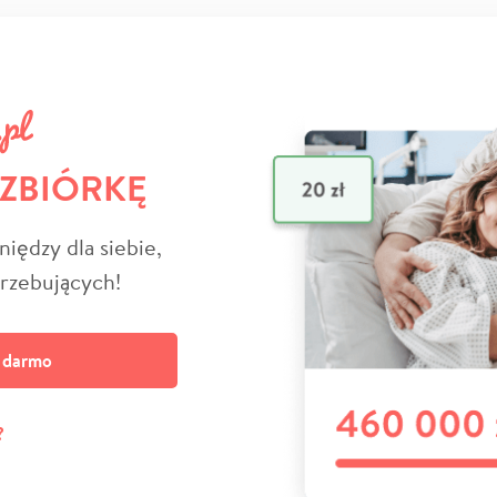
 ZBIÓRKĘ
niędzy dla siebie,
trzebujących!
a darmo
?