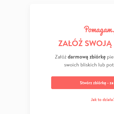
ZAŁÓŻ SWOJĄ
Załóż
darmową zbiórkę
pie
swoich bliskich lub po
Stwórz zbiórkę - z
Jak to działa