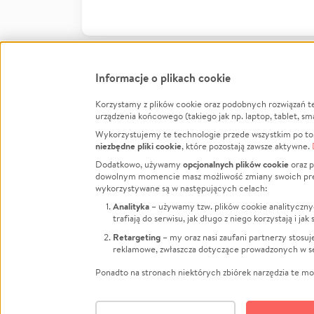
Informacje o plikach cookie
Korzystamy z plików cookie oraz podobnych rozwiązań t
Infor
urządzenia końcowego (takiego jak np. laptop, tablet, sm
Wykorzystujemy te technologie przede wszystkim po to,
Jak to 
niezbędne pliki cookie
, które pozostają zawsze aktywne.
Facebook
Twitter
Instagram
Regula
opcjonalnych plików cookie
Dodatkowo, używamy
oraz p
dowolnym momencie masz możliwość zmiany swoich prefere
Polity
LinkedIn
TikTok
Youtube
wykorzystywane są w następujących celach:
RODO -
Analityka
– używamy tzw. plików cookie analityczny
Kontak
trafiają do serwisu, jak długo z niego korzystają i j
Porówn
Retargeting
– my oraz nasi zaufani partnerzy stosu
reklamowe, zwłaszcza dotyczące prowadzonych w se
Polityk
Zarząd
Ponadto na stronach niektórych zbiórek narzędzia te mog