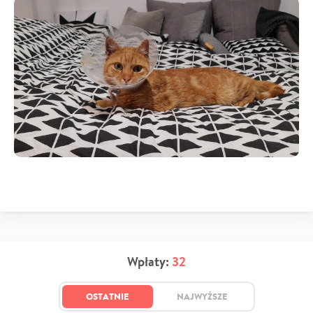
Wpłaty:
32
OSTATNIE
NAJWYŻSZE