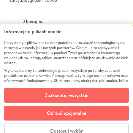
Zarządzaj zgodami cookie
Zbieraj na
Informacje o plikach cookie
Leczenie
LGBTQ+
Zwierzęta
Powódź
Korzystamy z plików cookie oraz podobnych rozwiązań technologicznych,
zarówno własnych, jak i naszych partnerów. Obejmuje to zapisywanie i
Pożar
Wichura
przechowywanie informacji w pamięci Twojego urządzenia końcowego
(takiego jak np. laptop, tablet, smartfon) oraz późniejsze uzyskiwanie do nich
Ukraina
NGO
dostępu.
Sport
Religia
Wykorzystujemy te technologie przede wszystkim po to, aby zapewnić
Pomoc Finansowa
Edukacja
prawidłowe działanie serwisu Pomagam.pl, w tym jego bezpieczeństwo oraz
niezbędne pliki cookie
efektywność funkcjonowania. Służą temu tzw.
, które
Projekty
Podróż
pozostają zawsze aktywne.
Dowiedz się więcej
Pogrzeb
Impreza
opcjonalnych plików cookie
Dodatkowo, używamy
oraz podobnych
Zaakceptuj wszystkie
Społeczność lokalna
Ochrona środowiska
technologii do celów analitycznych i retargetingowych. Możesz wyrazić
zgodę na ich stosowanie lub jej odmówić. W dowolnym momencie masz
Kultura
Biznes
możliwość zmiany swoich preferencji na stronie „Zarządzaj zgodami cookie”,
Odrzuć opcjonalne
Polski
do której link znajdziesz w stopce serwisu Pomagam.pl. Opcjonalne pliki
cookie wykorzystywane są w następujących celach:
© CROWDING SP. Z O.O.
Analityka
– używamy tzw. plików cookie analitycznych, aby usprawniać
Dostosuj wybór
działanie serwisu Pomagam.pl. Dzięki nim możemy zrozumieć, jak