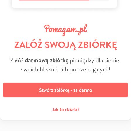
ZAŁÓŻ SWOJĄ ZBIÓRKĘ
Załóż
darmową zbiórkę
pieniędzy dla siebie,
swoich bliskich lub potrzebujących!
Stwórz zbiórkę - za darmo
Jak to działa?