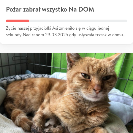
Pożar zabrał wszystko Na DOM
Życie naszej przyjaciółki Asi zmieniło się w ciągu jednej
sekundy.Nad ranem 29.03.2025 gdy usłyszała trzask w domu…