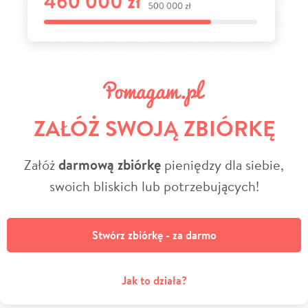
ZAŁÓŻ SWOJĄ ZBIÓRKĘ
Załóż
darmową zbiórkę
pieniędzy dla siebie,
swoich bliskich lub potrzebujących!
Stwórz zbiórkę - za darmo
Jak to działa?