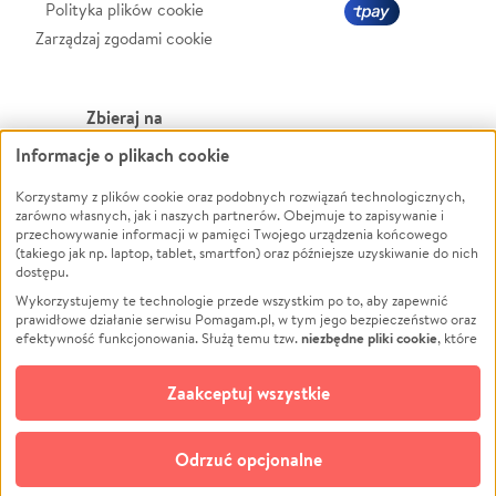
Polityka plików cookie
Zarządzaj zgodami cookie
Zbieraj na
Informacje o plikach cookie
Leczenie
LGBTQ+
Zwierzęta
Powódź
Korzystamy z plików cookie oraz podobnych rozwiązań technologicznych,
zarówno własnych, jak i naszych partnerów. Obejmuje to zapisywanie i
Pożar
Wichura
przechowywanie informacji w pamięci Twojego urządzenia końcowego
(takiego jak np. laptop, tablet, smartfon) oraz późniejsze uzyskiwanie do nich
Ukraina
NGO
dostępu.
Sport
Religia
Wykorzystujemy te technologie przede wszystkim po to, aby zapewnić
Pomoc Finansowa
Edukacja
prawidłowe działanie serwisu Pomagam.pl, w tym jego bezpieczeństwo oraz
niezbędne pliki cookie
efektywność funkcjonowania. Służą temu tzw.
, które
Projekty
Podróż
pozostają zawsze aktywne.
Dowiedz się więcej
Pogrzeb
Impreza
opcjonalnych plików cookie
Dodatkowo, używamy
oraz podobnych
Zaakceptuj wszystkie
Społeczność lokalna
Ochrona środowiska
technologii do celów analitycznych i retargetingowych. Możesz wyrazić
zgodę na ich stosowanie lub jej odmówić. W dowolnym momencie masz
Kultura
Biznes
możliwość zmiany swoich preferencji na stronie „Zarządzaj zgodami cookie”,
Odrzuć opcjonalne
Polski
do której link znajdziesz w stopce serwisu Pomagam.pl. Opcjonalne pliki
cookie wykorzystywane są w następujących celach: