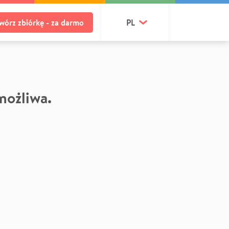
wórz zbiórkę - za darmo
PL
 możliwa.