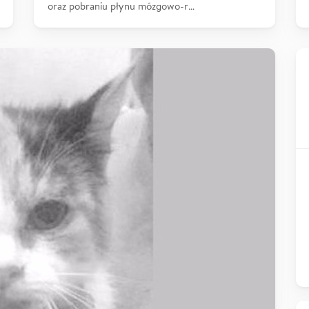
oraz pobraniu płynu mózgowo-r…