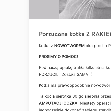
Porzucona kotka Z RAKIE
Kotka z
NOWOTWOREM
oka prosi o
PROSIMY O POMOC!
Pod naszą opiekę trafiła kilkuletnia ko
PORZUCILI! Została SAMA :(
Kotka ma prawdopodobnie nowotwór
Ta kocia sierotka 30 go sierpnia pr
AMPUTACJI OCZKA
. Niestety operac
jednocześnie dokonać zabiegu steryliz