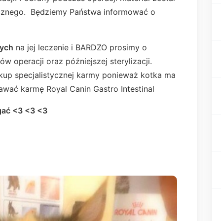
icznego. Będziemy Państwa informować o
wych
na jej leczenie i BARDZO prosimy o
w operacji oraz późniejszej sterylizacji.
akup specjalistycznej karmy ponieważ kotka ma
awać karmę Royal Canin Gastro Intestinal
ać <3 <3 <3