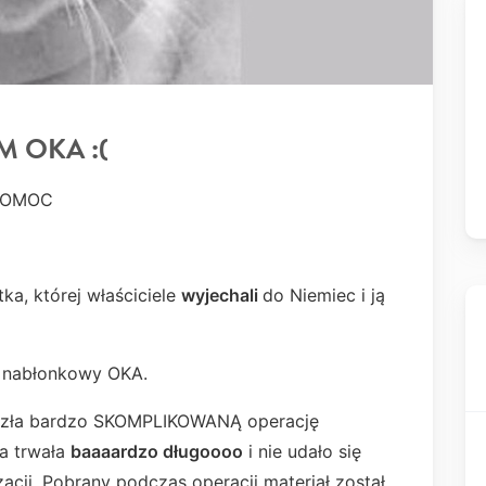
M OKA :(
 POMOC
tka, której właściciele
wyjechali
do Niemiec i ją
 nabłonkowy OKA.
zeszła bardzo SKOMPLIKOWANĄ operację
ja trwała
baaaardzo długoooo
i nie udało się
acji. Pobrany podczas operacji materiał został