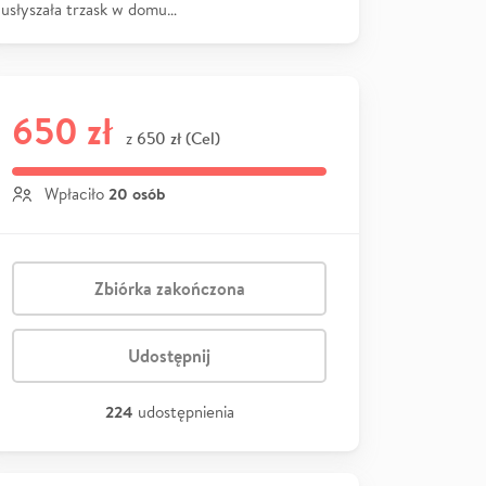
usłyszała trzask w domu…
650 zł
650 zł (Cel)
z
20 osób
Wpłaciło
Zbiórka zakończona
Udostępnij
224
udostępnienia