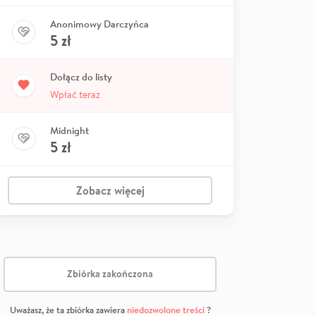
Anonimowy Darczyńca
5
zł
Dołącz do listy
Wpłać teraz
Midnight
5
zł
Zobacz więcej
Zbiórka zakończona
Uważasz, że ta zbiórka zawiera
niedozwolone treści
?