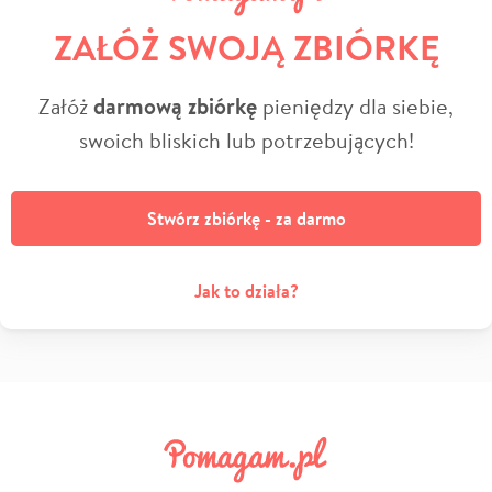
ZAŁÓŻ SWOJĄ ZBIÓRKĘ
Załóż
darmową zbiórkę
pieniędzy dla siebie,
swoich bliskich lub potrzebujących!
Stwórz zbiórkę - za darmo
Jak to działa?