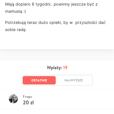
Mają dopiero 6 tygodni.. powinny jeszcze być z
mamusią :(
Potrzebują teraz dużo opieki, by w przyszłości dać
sobie radę.
Wpłaty:
19
OSTATNIE
NAJWYŻSZE
Frugo
20
zł