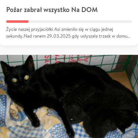
Pożar zabrał wszystko Na DOM
Życie naszej przyjaciółki Asi zmieniło się w ciągu jednej
sekundy.Nad ranem 29.03.2025 gdy usłyszała trzask w domu…