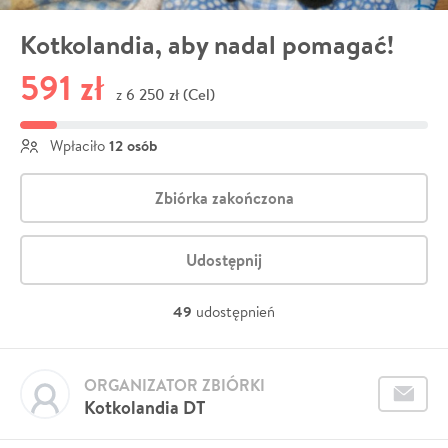
Kotkolandia, aby nadal pomagać!
591 zł
6 250 zł (Cel)
z
12 osób
Wpłaciło
Zbiórka zakończona
Udostępnij
49
udostępnień
ORGANIZATOR ZBIÓRKI
Kotkolandia DT