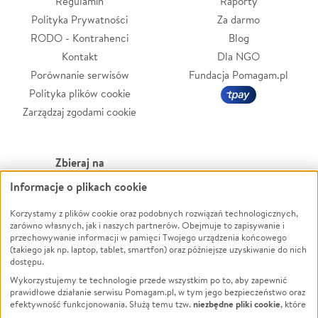
Regulamin
Raporty
Polityka Prywatności
Za darmo
RODO - Kontrahenci
Blog
Kontakt
Dla NGO
Porównanie serwisów
Fundacja Pomagam.pl
Polityka plików cookie
Zarządzaj zgodami cookie
Zbieraj na
Informacje o plikach cookie
Leczenie
LGBTQ+
Korzystamy z plików cookie oraz podobnych rozwiązań technologicznych,
Zwierzęta
Powódź
zarówno własnych, jak i naszych partnerów. Obejmuje to zapisywanie i
Pożar
Wichura
przechowywanie informacji w pamięci Twojego urządzenia końcowego
(takiego jak np. laptop, tablet, smartfon) oraz późniejsze uzyskiwanie do nich
Ukraina
NGO
dostępu.
Sport
Religia
Wykorzystujemy te technologie przede wszystkim po to, aby zapewnić
Pomoc Finansowa
Edukacja
prawidłowe działanie serwisu Pomagam.pl, w tym jego bezpieczeństwo oraz
niezbędne pliki cookie
efektywność funkcjonowania. Służą temu tzw.
, które
Projekty
Podróż
pozostają zawsze aktywne.
Dowiedz się więcej