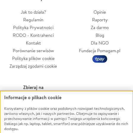
Jak to działa?
Opinie
Regulamin
Raporty
Polityka Prywatności
Za darmo
RODO - Kontrahenci
Blog
Kontakt
Dla NGO
Porównanie serwisów
Fundacja Pomagam.pl
Polityka plików cookie
Zarządzaj zgodami cookie
Zbieraj na
Informacje o plikach cookie
Leczenie
LGBTQ+
Zwierzęta
Powódź
Korzystamy z plików cookie oraz podobnych rozwiązań technologicznych,
zarówno własnych, jak i naszych partnerów. Obejmuje to zapisywanie i
Pożar
Wichura
przechowywanie informacji w pamięci Twojego urządzenia końcowego
(takiego jak np. laptop, tablet, smartfon) oraz późniejsze uzyskiwanie do nich
Ukraina
NGO
dostępu.
Sport
Religia