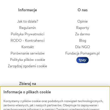
Informacje
O nas
Jak to działa?
Opinie
Regulamin
Raporty
Polityka Prywatności
Za darmo
RODO - Kontrahenci
Blog
Kontakt
Dla NGO
Porównanie serwisów
Fundacja Pomagam.pl
Polityka plików cookie
Zarządzaj zgodami cookie
Zbieraj na
Informacje o plikach cookie
Leczenie
LGBTQ+
Korzystamy z plików cookie oraz podobnych rozwiązań technologicznych,
Zwierzęta
Powódź
zarówno własnych, jak i naszych partnerów. Obejmuje to zapisywanie i
Pożar
Wichura
przechowywanie informacji w pamięci Twojego urządzenia końcowego