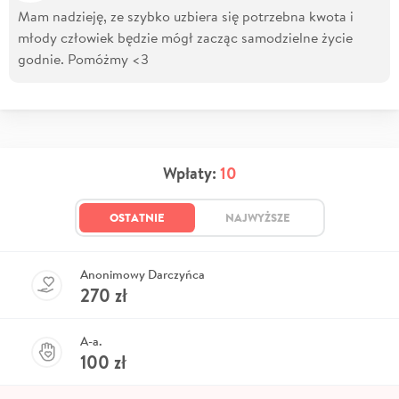
Mam nadzieję, ze szybko uzbiera się potrzebna kwota i
młody człowiek będzie mógł zacząc samodzielne życie
godnie. Pomóżmy <3
Wpłaty:
10
OSTATNIE
NAJWYŻSZE
Anonimowy Darczyńca
270
zł
A-a.
100
zł