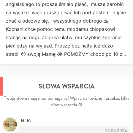
angielskiego to proszę śmiało pisać, muszę zarobić
na wyjazd więc proszę pisać lub pod postem dajcie
znać a odezwę się. I wszystkiego dobrego 🙏
Kochani chce pomóc temu młodemu chłopakowi
stanąć na nogi. Zbiorka ułatwi mu szybkie zebranie
pieniędzy na wyjazd. Proszę bez hejtu już dużo
stracił 🥺 swoją Mamę 😭 POMÓŻMY chodź po 10 zł..
SŁOWA WSPARCIA
Twoje słowa mają moc pomagania! Wpłać darowiznę i przekaż kilka
słów wsparcia 🤲
N. R.
27.05.2024