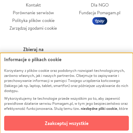
Kontakt
Dla NGO
Porównanie serwisów
Fundacja Pomagam.pl
Polityka plików cookie
Zarządzaj zgodami cookie
Zbieraj na
Informacje o plikach cookie
Leczenie
LGBTQ+
Korzystamy z plików cookie oraz podobnych rozwiązań technologicznych,
Zwierzęta
Powódź
zarówno własnych, jak i naszych partnerów. Obejmuje to zapisywanie i
Pożar
Wichura
przechowywanie informacji w pamięci Twojego urządzenia końcowego
(takiego jak np. laptop, tablet, smartfon) oraz późniejsze uzyskiwanie do nich
Ukraina
NGO
dostępu.
Sport
Religia
Wykorzystujemy te technologie przede wszystkim po to, aby zapewnić
Pomoc Finansowa
Edukacja
prawidłowe działanie serwisu Pomagam.pl, w tym jego bezpieczeństwo oraz
niezbędne pliki cookie
efektywność funkcjonowania. Służą temu tzw.
, które
Projekty
Podróż
pozostają zawsze aktywne.
Dowiedz się więcej
Pogrzeb
Impreza
opcjonalnych plików cookie
Dodatkowo, używamy
oraz podobnych
Zaakceptuj wszystkie
Społeczność lokalna
Ochrona środowiska
technologii do celów analitycznych i retargetingowych. Możesz wyrazić
zgodę na ich stosowanie lub jej odmówić. W dowolnym momencie masz
Kultura
Biznes