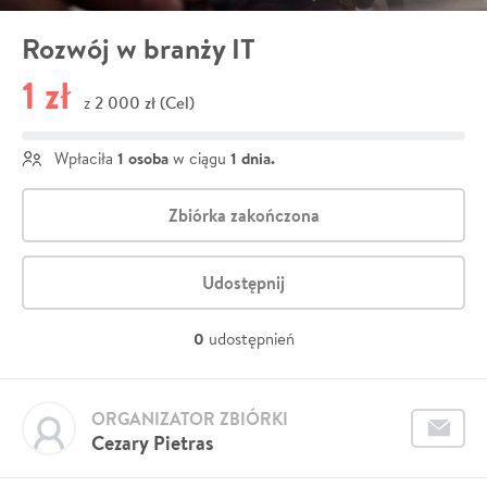
Rozwój w branży IT
1 zł
2 000 zł (Cel)
z
1 osoba
1 dnia.
Wpłaciła
w ciągu
Zbiórka zakończona
Udostępnij
0
udostępnień
ORGANIZATOR ZBIÓRKI
Cezary Pietras