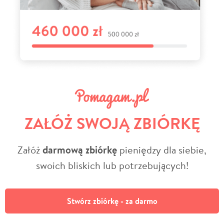
ZAŁÓŻ SWOJĄ ZBIÓRKĘ
Załóż
darmową zbiórkę
pieniędzy dla siebie,
swoich bliskich lub potrzebujących!
Stwórz zbiórkę - za darmo