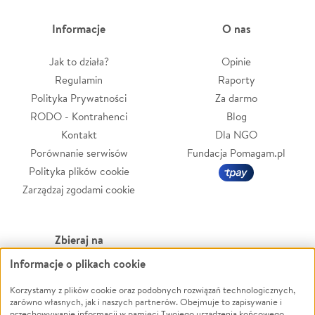
Informacje
O nas
Jak to działa?
Opinie
Regulamin
Raporty
Polityka Prywatności
Za darmo
RODO - Kontrahenci
Blog
Kontakt
Dla NGO
Porównanie serwisów
Fundacja Pomagam.pl
Polityka plików cookie
Zarządzaj zgodami cookie
Zbieraj na
Informacje o plikach cookie
Leczenie
LGBTQ+
Zwierzęta
Powódź
Korzystamy z plików cookie oraz podobnych rozwiązań technologicznych,
zarówno własnych, jak i naszych partnerów. Obejmuje to zapisywanie i
Pożar
Wichura
przechowywanie informacji w pamięci Twojego urządzenia końcowego