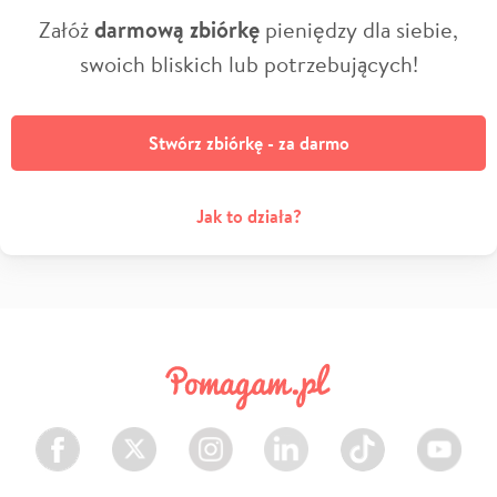
Załóż
darmową zbiórkę
pieniędzy dla siebie,
swoich bliskich lub potrzebujących!
Stwórz zbiórkę - za darmo
Jak to działa?
Facebook
Twitter
Instagram
LinkedIn
TikTok
Youtube