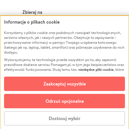
Zbieraj na
Informacje o plikach cookie
Leczenie
LGBTQ+
Zwierzęta
Powódź
Korzystamy z plików cookie oraz podobnych rozwiązań technologicznych,
zarówno własnych, jak i naszych partnerów. Obejmuje to zapisywanie i
Pożar
Wichura
przechowywanie informacji w pamięci Twojego urządzenia końcowego
(takiego jak np. laptop, tablet, smartfon) oraz późniejsze uzyskiwanie do nich
Ukraina
NGO
dostępu.
Sport
Religia
Wykorzystujemy te technologie przede wszystkim po to, aby zapewnić
Pomoc Finansowa
Edukacja
prawidłowe działanie serwisu Pomagam.pl, w tym jego bezpieczeństwo oraz
niezbędne pliki cookie
efektywność funkcjonowania. Służą temu tzw.
, które
Projekty
Podróż
pozostają zawsze aktywne.
Dowiedz się więcej
Pogrzeb
Impreza
opcjonalnych plików cookie
Dodatkowo, używamy
oraz podobnych
Zaakceptuj wszystkie
Społeczność lokalna
Ochrona środowiska
technologii do celów analitycznych i retargetingowych. Możesz wyrazić
zgodę na ich stosowanie lub jej odmówić. W dowolnym momencie masz
Kultura
Biznes
możliwość zmiany swoich preferencji na stronie „Zarządzaj zgodami cookie”,
Odrzuć opcjonalne
Polski
do której link znajdziesz w stopce serwisu Pomagam.pl. Opcjonalne pliki
cookie wykorzystywane są w następujących celach:
© CROWDING SP. Z O.O.
Analityka
– używamy tzw. plików cookie analitycznych, aby usprawniać
Dostosuj wybór
działanie serwisu Pomagam.pl. Dzięki nim możemy zrozumieć, jak
użytkownicy korzystają z naszego serwisu – skąd trafiają do serwisu, jak
Stwórz zbiórkę - za darmo
długo z niego korzystają i jak się po nim poruszają. Pozwala nam to na