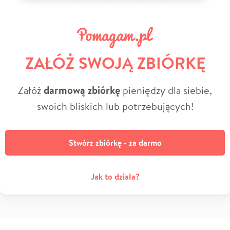
ZAŁÓŻ SWOJĄ ZBIÓRKĘ
Załóż
darmową zbiórkę
pieniędzy dla siebie,
swoich bliskich lub potrzebujących!
Stwórz zbiórkę - za darmo
Jak to działa?