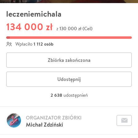
leczeniemichala
134 000 zł
130 000 zł (Cel)
z
1 112 osób
Wpłaciło
Zbiórka zakończona
Udostępnij
2 638
udostępnień
ORGANIZATOR ZBIÓRKI
Michał Zdziński