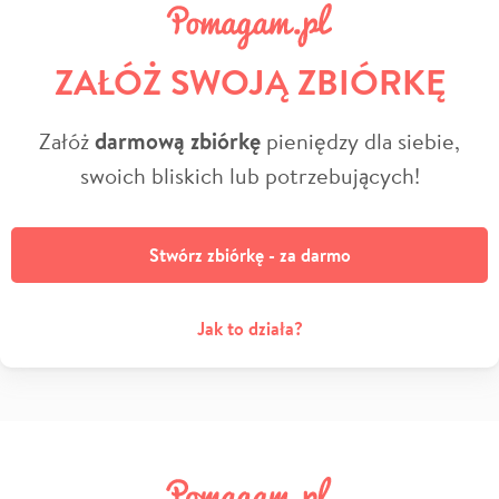
ZAŁÓŻ SWOJĄ ZBIÓRKĘ
Załóż
darmową zbiórkę
pieniędzy dla siebie,
swoich bliskich lub potrzebujących!
Stwórz zbiórkę - za darmo
Jak to działa?