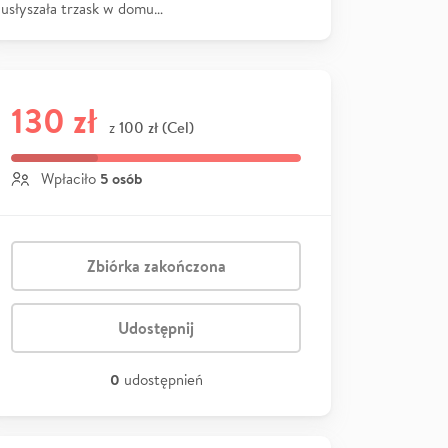
usłyszała trzask w domu…
130 zł
100 zł (Cel)
z
5 osób
Wpłaciło
Zbiórka zakończona
Udostępnij
0
udostępnień