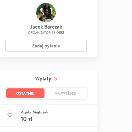
Jacek Barczak
ORGANIZATOR ZBIÓRKI
Zadaj pytanie
Wpłaty:
5
OSTATNIE
NAJWYŻSZE
Agata Majtczak
10
zł