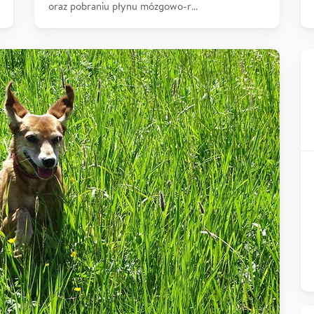
oraz pobraniu płynu mózgowo-r…