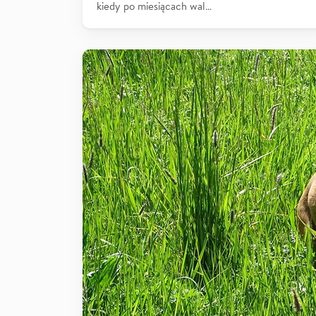
kiedy po miesiącach wal…