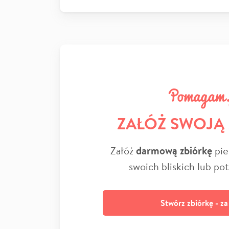
ZAŁÓŻ SWOJĄ
Załóż
darmową zbiórkę
pie
swoich bliskich lub po
Stwórz zbiórkę - z