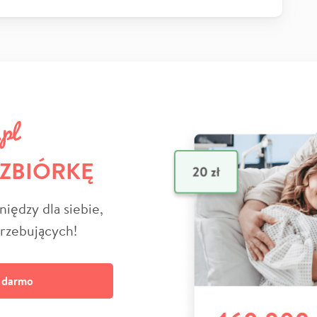
 ZBIÓRKĘ
niędzy dla siebie,
trzebujących!
a darmo