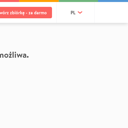
wórz zbiórkę - za darmo
PL
 możliwa.