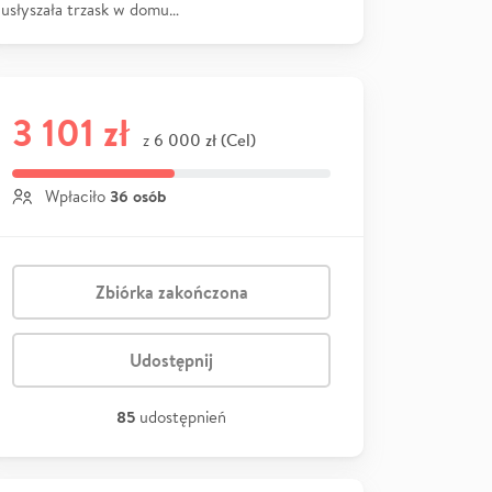
usłyszała trzask w domu…
3 101 zł
6 000 zł (Cel)
z
36 osób
Wpłaciło
Zbiórka zakończona
Udostępnij
85
udostępnień