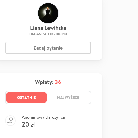
Liana Lewińska
ORGANIZATOR ZBIÓRKI
Zadaj pytanie
Wpłaty:
36
OSTATNIE
NAJWYŻSZE
Anonimowy Darczyńca
20
zł