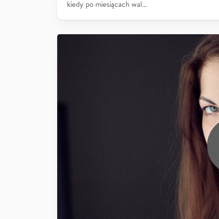
kiedy po miesiącach wal…