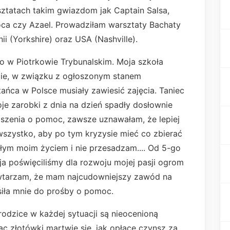
sztatach takim gwiazdom jak Captain Salsa,
oca czy Azael. Prowadziłam warsztaty Bachaty
nii (Yorkshire) oraz USA (Nashville).
o w Piotrkowie Trybunalskim. Moja szkoła
ecie, w związku z ogłoszonym stanem
ańca w Polsce musiały zawiesić zajęcia. Taniec
e zarobki z dnia na dzień spadły dosłownie
szenia o pomoc, zawsze uznawałam, że lepiej
 wszystko, aby po tym kryzysie mieć co zbierać
ałym moim życiem i nie przesadzam.... Od 5-go
 ja poświęciliśmy dla rozwoju mojej pasji ogrom
powtarzam, że mam najcudowniejszy zawód na
siła mnie do prośby o pomoc.
odzice w każdej sytuacji są nieocenioną
ąc złotówki martwię się, jak opłacę czynsz za