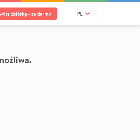
wórz zbiórkę - za darmo
PL
 możliwa.