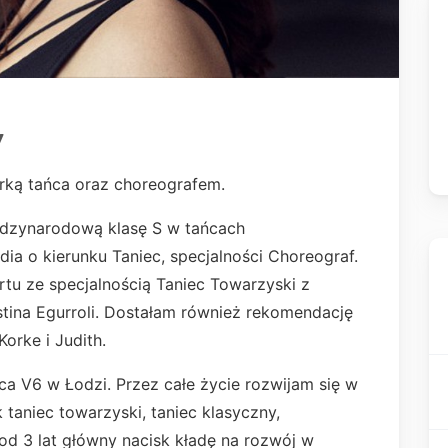
y
orką tańca oraz choreografem.
ędzynarodową klasę S w tańcach
ia o kierunku Taniec, specjalności Choreograf.
rtu ze specjalnością Taniec Towarzyski z
tina Egurroli. Dostałam również rekomendację
Korke i Judith.
ca V6 w Łodzi. Przez całe życie rozwijam się w
 taniec towarzyski, taniec klasyczny,
od 3 lat główny nacisk kładę na rozwój w