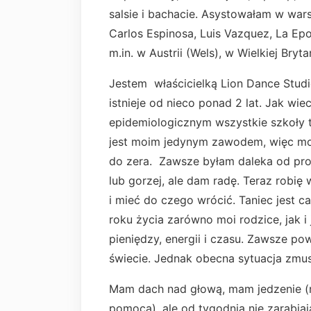
salsie i bachacie. Asystowałam w war
Carlos Espinosa, Luis Vazquez, La Ep
m.in. w Austrii (Wels), w Wielkiej Bryta
Jestem właścicielką Lion Dance Studi
istnieje od nieco ponad 2 lat. Jak wi
epidemiologicznym wszystkie szkoły t
jest moim jedynym zawodem, więc moj
do zera. Zawsze byłam daleka od pro
lub gorzej, ale dam radę. Teraz robię
i mieć do czego wrócić. Taniec jest c
roku życia zarówno moi rodzice, jak i
pieniędzy, energii i czasu. Zawsze 
świecie. Jednak obecna sytuacja zmu
Mam dach nad głową, mam jedzenie (r
pomocą), ale od tygodnia nie zarabiaj