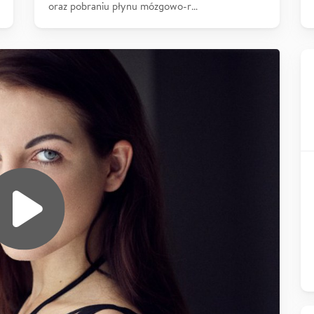
oraz pobraniu płynu mózgowo-r…