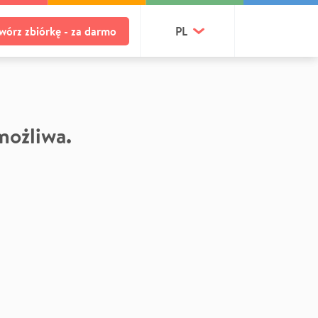
wórz zbiórkę - za darmo
PL
 możliwa.