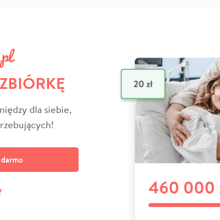
 ZBIÓRKĘ
niędzy dla siebie,
trzebujących!
a darmo
?