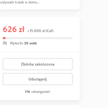
usłyszała trzask w domu…
626 zł
15 000 zł (Cel)
z
20 osób
Wpłaciło
Zbiórka zakończona
Udostępnij
116
udostępnień