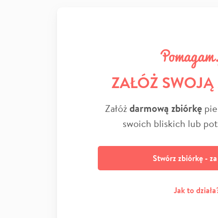
ZAŁÓŻ SWOJĄ
Załóż
darmową zbiórkę
pie
swoich bliskich lub po
Stwórz zbiórkę - z
Jak to działa