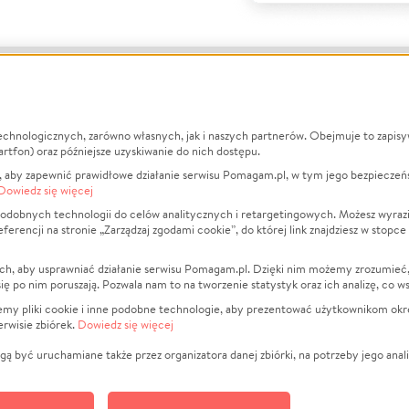
echnologicznych, zarówno własnych, jak i naszych partnerów. Obejmuje to zapis
macje
O nas
Zbieraj n
artfon) oraz późniejsze uzyskiwanie do nich dostępu.
 aby zapewnić prawidłowe działanie serwisu Pomagam.pl, w tym jego bezpieczeń
działa?
Opinie
Leczenie
Dowiedz się więcej
min
Raporty
Zwierzęta
odobnych technologii do celów analitycznych i retargetingowych. Możesz wyrazi
ncji na stronie „Zarządzaj zgodami cookie”, do której link znajdziesz w stopce
ka Prywatności
Za darmo
Pożar
 Kontrahenci
Blog
Ukraina
ch, aby usprawniać działanie serwisu Pomagam.pl. Dzięki nim możemy zrozumieć, j
t
Dla NGO
Sport
ak się po nim poruszają. Pozwala nam to na tworzenie statystyk oraz ich analizę, co w
anie serwisów
Fundacja Pomagam.pl
Pomoc Fi
jemy pliki cookie i inne podobne technologie, aby prezentować użytkownikom okr
rwisie zbiórek.
Dowiedz się więcej
a plików cookie
Projekty
zaj zgodami cookie
Pogrzeb
ą być uruchamiane także przez organizatora danej zbiórki, na potrzeby jego anali
Społeczno
Kultura