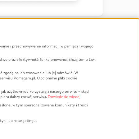
ywanie i przechowywanie informacji w pamięci Twojego
a
stwo oraz efektywność funkcjonowania. Służą temu tzw.
LGBTQ+
Powódź
ć zgodę na ich stosowanie lub jej odmówić. W
 serwisu Pomagam.pl. Opcjonalne pliki cookie
Wichura
NGO
ak użytkownicy korzystają z naszego serwisu – skąd
Religia
spiera dalszy rozwój serwisu.
Dowiedz się więcej
nansowa
Edukacja
eślone, w tym spersonalizowane komunikaty i treści
Podróż
Impreza
tyki lub retargetingu.
ść lokalna
Ochrona środowiska
Biznes