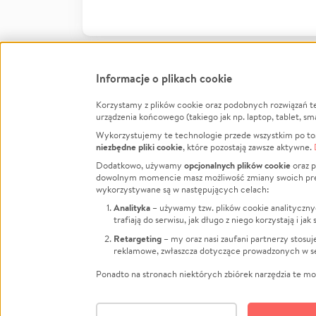
Informacje o plikach cookie
Korzystamy z plików cookie oraz podobnych rozwiązań t
Infor
urządzenia końcowego (takiego jak np. laptop, tablet, sm
Wykorzystujemy te technologie przede wszystkim po to,
Jak to 
niezbędne pliki cookie
, które pozostają zawsze aktywne.
Facebook
Twitter
Instagram
Regula
opcjonalnych plików cookie
Dodatkowo, używamy
oraz p
dowolnym momencie masz możliwość zmiany swoich prefere
Polity
LinkedIn
TikTok
Youtube
wykorzystywane są w następujących celach:
RODO -
Analityka
– używamy tzw. plików cookie analityczny
Kontak
trafiają do serwisu, jak długo z niego korzystają i j
Porówn
Retargeting
– my oraz nasi zaufani partnerzy stosu
reklamowe, zwłaszcza dotyczące prowadzonych w se
Polityk
Zarząd
Ponadto na stronach niektórych zbiórek narzędzia te mog