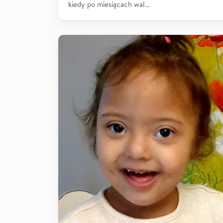
kiedy po miesiącach wal…