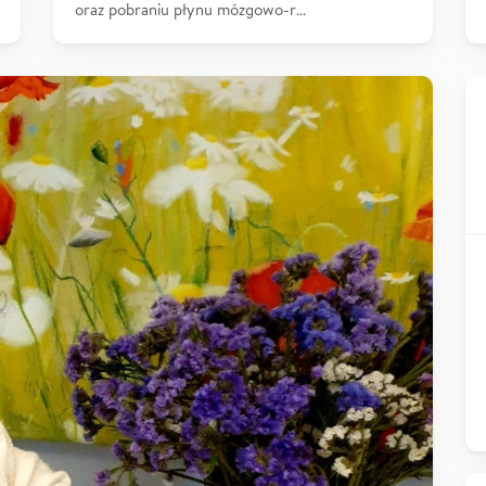
oraz pobraniu płynu mózgowo-r…