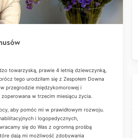
rnusów
dzo towarzyską, prawie 4 letnią dziewczynką,
oprócz tego urodziłam się z Zespołem Downa
 w przegrodzie międzykomorowej i
a zoperowana w trzecim miesiącu życia.
ocy, aby pomóc mi w prawidłowym rozwoju.
habilitacyjnych i logopedycznych,
zwracamy się do Was z ogromną prośbą
które dają mi możliwość zdobywania