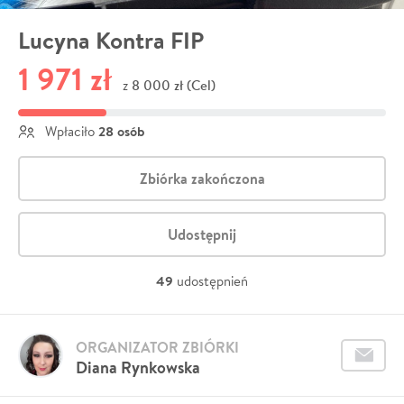
Lucyna Kontra FIP
1 971 zł
8 000 zł (Cel)
z
28 osób
Wpłaciło
Zbiórka zakończona
Udostępnij
49
udostępnień
ORGANIZATOR ZBIÓRKI
Diana Rynkowska