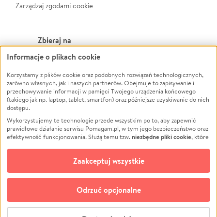
Zarządzaj zgodami cookie
Zbieraj na
Informacje o plikach cookie
Leczenie
LGBTQ+
Zwierzęta
Powódź
Korzystamy z plików cookie oraz podobnych rozwiązań technologicznych,
zarówno własnych, jak i naszych partnerów. Obejmuje to zapisywanie i
Pożar
Wichura
przechowywanie informacji w pamięci Twojego urządzenia końcowego
(takiego jak np. laptop, tablet, smartfon) oraz późniejsze uzyskiwanie do nich
Ukraina
NGO
dostępu.
Sport
Religia
Wykorzystujemy te technologie przede wszystkim po to, aby zapewnić
Pomoc Finansowa
Edukacja
prawidłowe działanie serwisu Pomagam.pl, w tym jego bezpieczeństwo oraz
niezbędne pliki cookie
efektywność funkcjonowania. Służą temu tzw.
, które
Projekty
Podróż
pozostają zawsze aktywne.
Dowiedz się więcej
Pogrzeb
Impreza
opcjonalnych plików cookie
Dodatkowo, używamy
oraz podobnych
Zaakceptuj wszystkie
Społeczność lokalna
Ochrona środowiska
technologii do celów analitycznych i retargetingowych. Możesz wyrazić
zgodę na ich stosowanie lub jej odmówić. W dowolnym momencie masz
Kultura
Biznes
możliwość zmiany swoich preferencji na stronie „Zarządzaj zgodami cookie”,
Odrzuć opcjonalne
Polski
do której link znajdziesz w stopce serwisu Pomagam.pl. Opcjonalne pliki
cookie wykorzystywane są w następujących celach:
© CROWDING SP. Z O.O.
Analityka
– używamy tzw. plików cookie analitycznych, aby usprawniać