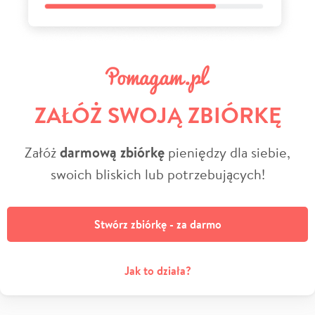
ZAŁÓŻ SWOJĄ ZBIÓRKĘ
Załóż
darmową zbiórkę
pieniędzy dla siebie,
swoich bliskich lub potrzebujących!
Stwórz zbiórkę - za darmo
Jak to działa?