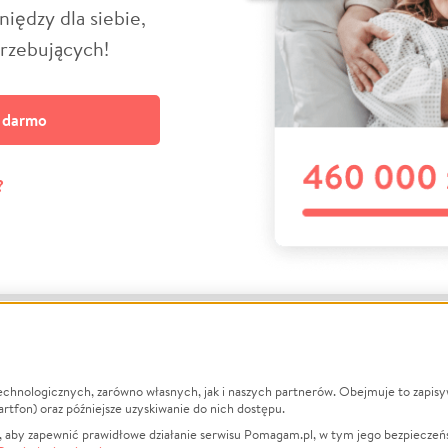
niędzy dla siebie,
trzebujących!
a darmo
?
echnologicznych, zarówno własnych, jak i naszych partnerów. Obejmuje to zapis
macje
O nas
Zbieraj n
artfon) oraz późniejsze uzyskiwanie do nich dostępu.
 aby zapewnić prawidłowe działanie serwisu Pomagam.pl, w tym jego bezpieczeń
działa?
Opinie
Leczenie