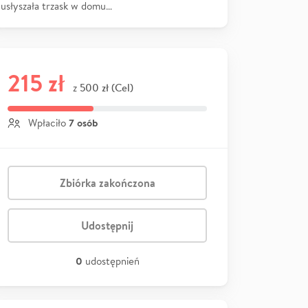
usłyszała trzask w domu…
215 zł
500 zł (Cel)
z
7 osób
Wpłaciło
Zbiórka zakończona
Udostępnij
0
udostępnień