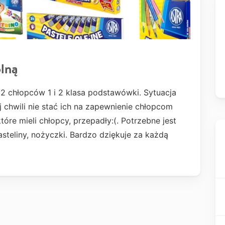
lną
 2 chłopców 1 i 2 klasa podstawówki. Sytuacja
j chwili nie stać ich na zapewnienie chłopcom
óre mieli chłopcy, przepadły:(. Potrzebne jest
lasteliny, nożyczki. Bardzo dziękuje za każdą