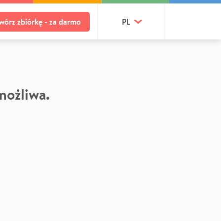
wórz zbiórkę - za darmo
PL
 możliwa.