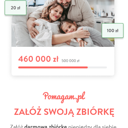
ZAŁÓŻ SWOJĄ ZBIÓRKĘ
Załóż
darmową zbiórkę
pieniędzy dla siebie,