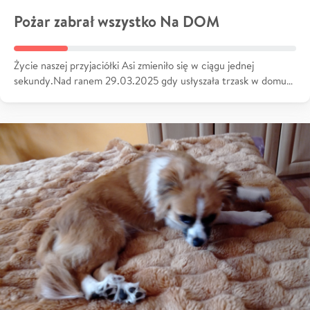
Pożar zabrał wszystko Na DOM
Życie naszej przyjaciółki Asi zmieniło się w ciągu jednej
sekundy.Nad ranem 29.03.2025 gdy usłyszała trzask w domu…