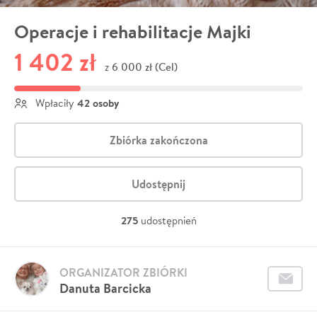
Operacje i rehabilitacje Majki
1 402 zł
6 000 zł (Cel)
z
42 osoby
Wpłaciły
Zbiórka zakończona
Udostępnij
275
udostępnień
ORGANIZATOR ZBIÓRKI
Danuta Barcicka