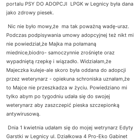
portalu PSY DO ADOPCJI LPGK w Legnicy była dana
jako zdrowy piesek.
Nic nie było mowy,że ma tak poważną wadę-uraz.
Podczas podpisywania umowy adopcyjnej też nikt mi
nie powiedział,że Majka ma połamaną
miednice,biodro- samoczynnie zrośnięte oraz
wypadniętą rzepkę i wiązadło. Widziałam,że
Majeczka kuleje-ale skoro była oddana do adopcji
przez weterynarz - opiekuna schroniska uznałam,że
to Majce nie przeszkadza w życiu. Powiedziano mi
tylko abym po tygodniu udała się do swojej
weterynarz aby zaszczepić pieska szczepionką
antywirusową.
Dnia 1 kwietnia udałam się do mojej wetrynarz Edyty
Garstki w Legnicy ul. Działkowa 4 Pro-Eko Gabinet