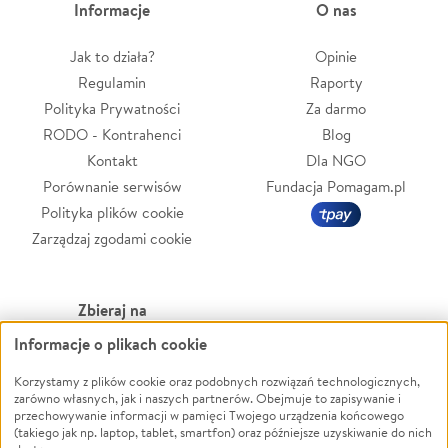
Informacje
O nas
Jak to działa?
Opinie
Regulamin
Raporty
Polityka Prywatności
Za darmo
RODO - Kontrahenci
Blog
Kontakt
Dla NGO
Porównanie serwisów
Fundacja Pomagam.pl
Polityka plików cookie
Zarządzaj zgodami cookie
Zbieraj na
Informacje o plikach cookie
Leczenie
LGBTQ+
Zwierzęta
Powódź
Korzystamy z plików cookie oraz podobnych rozwiązań technologicznych,
zarówno własnych, jak i naszych partnerów. Obejmuje to zapisywanie i
Pożar
Wichura
przechowywanie informacji w pamięci Twojego urządzenia końcowego
(takiego jak np. laptop, tablet, smartfon) oraz późniejsze uzyskiwanie do nich
Ukraina
NGO