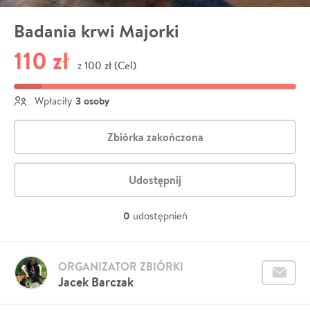
Badania krwi Majorki
110 zł
100 zł (Cel)
z
3 osoby
Wpłaciły
Zbiórka zakończona
Udostępnij
0
udostępnień
ORGANIZATOR ZBIÓRKI
Jacek Barczak