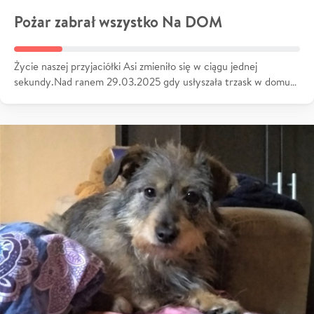
Pożar zabrał wszystko Na DOM
Życie naszej przyjaciółki Asi zmieniło się w ciągu jednej
sekundy.Nad ranem 29.03.2025 gdy usłyszała trzask w domu…