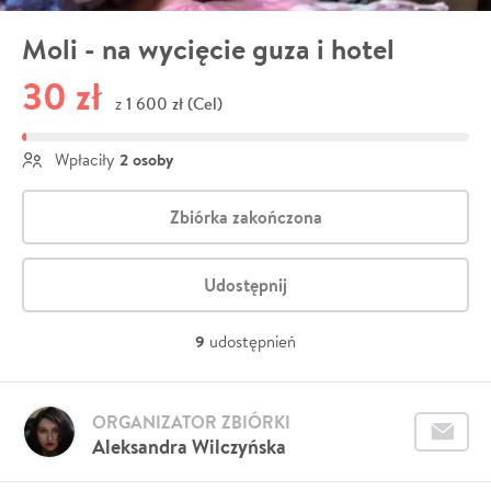
Moli - na wycięcie guza i hotel
30 zł
1 600 zł (Cel)
z
2 osoby
Wpłaciły
Zbiórka zakończona
Udostępnij
9
udostępnień
ORGANIZATOR ZBIÓRKI
Aleksandra Wilczyńska