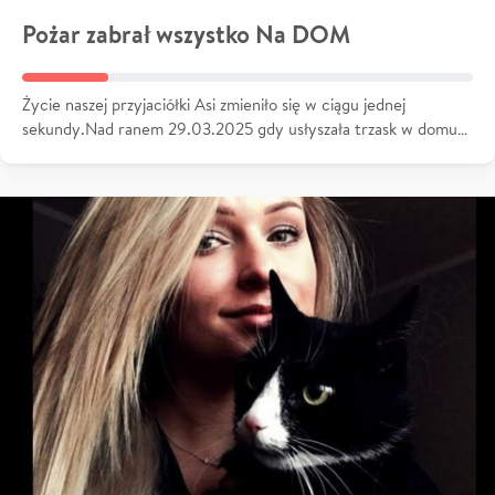
Pożar zabrał wszystko Na DOM
Życie naszej przyjaciółki Asi zmieniło się w ciągu jednej
sekundy.Nad ranem 29.03.2025 gdy usłyszała trzask w domu…