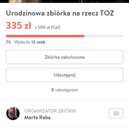
Urodzinowa zbiórka na rzecz TOZ
335 zł
500 zł (Cel)
z
12 osób
Wpłaciło
Zbiórka zakończona
Udostępnij
0
udostępnień
ORGANIZATOR ZBIÓRKI
Marta Raba