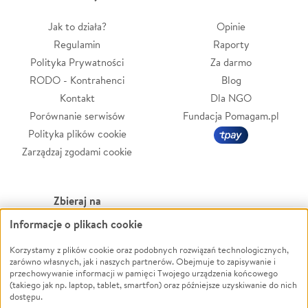
Jak to działa?
Opinie
Regulamin
Raporty
Polityka Prywatności
Za darmo
RODO - Kontrahenci
Blog
Kontakt
Dla NGO
Porównanie serwisów
Fundacja Pomagam.pl
Polityka plików cookie
Zarządzaj zgodami cookie
Zbieraj na
Informacje o plikach cookie
Leczenie
LGBTQ+
Korzystamy z plików cookie oraz podobnych rozwiązań technologicznych,
Zwierzęta
Powódź
zarówno własnych, jak i naszych partnerów. Obejmuje to zapisywanie i
Pożar
Wichura
przechowywanie informacji w pamięci Twojego urządzenia końcowego
(takiego jak np. laptop, tablet, smartfon) oraz późniejsze uzyskiwanie do nich
Ukraina
NGO
dostępu.
Sport
Religia