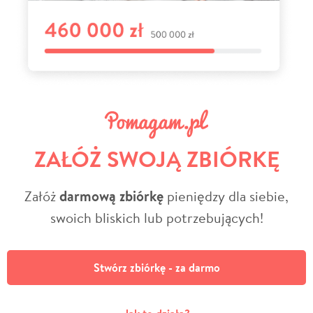
ZAŁÓŻ SWOJĄ ZBIÓRKĘ
Załóż
darmową zbiórkę
pieniędzy dla siebie,
swoich bliskich lub potrzebujących!
Stwórz zbiórkę - za darmo