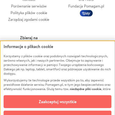
Porównanie serwisów
Fundacja Pomagam.pl
Polityka plików cookie
Zarządzaj zgodami cookie
Zbieraj na
Informacje o plikach cookie
Leczenie
LGBTQ+
Korzystamy z plików cookie oraz podobnych rozwiązań technologicznych,
Zwierzęta
Powódź
zarówno własnych, jak i naszych partnerów. Obejmuje to zapisywanie i
Pożar
Wichura
przechowywanie informacji w pamięci Twojego urządzenia końcowego
(takiego jak np. laptop, tablet, smartfon) oraz późniejsze uzyskiwanie do nich
Ukraina
NGO
dostępu.
Sport
Religia
Wykorzystujemy te technologie przede wszystkim po to, aby zapewnić
Pomoc Finansowa
Edukacja
prawidłowe działanie serwisu Pomagam.pl, w tym jego bezpieczeństwo oraz
niezbędne pliki cookie
efektywność funkcjonowania. Służą temu tzw.
, które
Projekty
Podróż
pozostają zawsze aktywne.
Dowiedz się więcej
Pogrzeb
Impreza
opcjonalnych plików cookie
Dodatkowo, używamy
oraz podobnych
Zaakceptuj wszystkie
Społeczność lokalna
Ochrona środowiska
technologii do celów analitycznych i retargetingowych. Możesz wyrazić
zgodę na ich stosowanie lub jej odmówić. W dowolnym momencie masz
Kultura
Biznes
możliwość zmiany swoich preferencji na stronie „Zarządzaj zgodami cookie”,