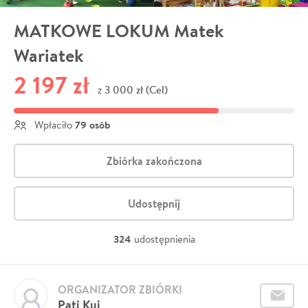
MATKOWE LOKUM Matek
Wariatek
2 197 zł
3 000 zł (Cel)
z
79 osób
Wpłaciło
Zbiórka zakończona
Udostępnij
324
udostępnienia
ORGANIZATOR ZBIÓRKI
Pati Kuj