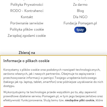
Polityka Prywatności
Za darmo
RODO - Kontrahenci
Blog
Kontakt
Dla NGO
Porównanie serwisów
Fundacja Pomagam.pl
Polityka plików cookie
Zarządzaj zgodami cookie
Zbieraj na
Informacje o plikach cookie
Leczenie
LGBTQ+
Korzystamy z plików cookie oraz podobnych rozwiązań technologicznych,
Zwierzęta
Powódź
zarówno własnych, jak i naszych partnerów. Obejmuje to zapisywanie i
Pożar
Wichura
przechowywanie informacji w pamięci Twojego urządzenia końcowego
(takiego jak np. laptop, tablet, smartfon) oraz późniejsze uzyskiwanie do nich
Ukraina
NGO
dostępu.
Sport
Religia
Wykorzystujemy te technologie przede wszystkim po to, aby zapewnić
Pomoc Finansowa
Edukacja
prawidłowe działanie serwisu Pomagam.pl, w tym jego bezpieczeństwo oraz
niezbędne pliki cookie
efektywność funkcjonowania. Służą temu tzw.
, które
Projekty
Podróż
pozostają zawsze aktywne.
Dowiedz się więcej