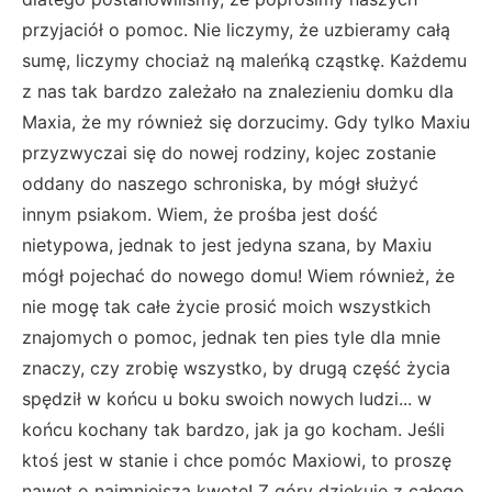
przyjaciół o pomoc. Nie liczymy, że uzbieramy całą
sumę, liczymy chociaż ną maleńką cząstkę. Każdemu
z nas tak bardzo zależało na znalezieniu domku dla
Maxia, że my również się dorzucimy. Gdy tylko Maxiu
przyzwyczai się do nowej rodziny, kojec zostanie
oddany do naszego schroniska, by mógł służyć
innym psiakom. Wiem, że prośba jest dość
nietypowa, jednak to jest jedyna szana, by Maxiu
mógł pojechać do nowego domu! Wiem również, że
nie mogę tak całe życie prosić moich wszystkich
znajomych o pomoc, jednak ten pies tyle dla mnie
znaczy, czy zrobię wszystko, by drugą część życia
spędził w końcu u boku swoich nowych ludzi... w
końcu kochany tak bardzo, jak ja go kocham. Jeśli
ktoś jest w stanie i chce pomóc Maxiowi, to proszę
nawet o najmniejszą kwotę! Z góry dziękuję z całego