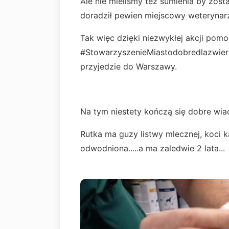
Ale nie mieliśmy też sumienia by zosta
doradził pewien miejscowy weterynar
Tak więc dzięki niezwykłej akcji pom
#StowarzyszenieMiastodobredlazwierzą
przyjedzie do Warszawy.
Na tym niestety kończą się dobre wia
Rutka ma guzy listwy mlecznej, koci k
odwodniona.....a ma zaledwie 2 lata...