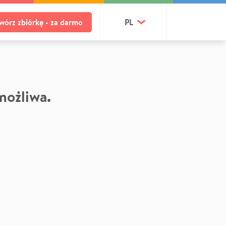
wórz zbiórkę - za darmo
PL
 możliwa.