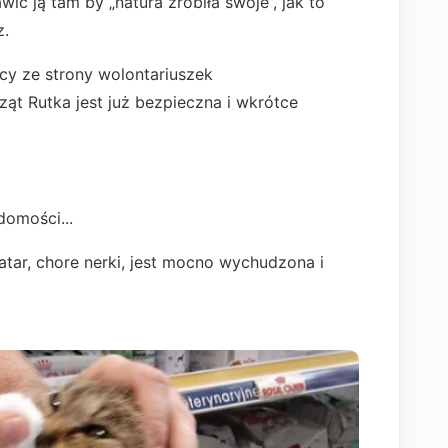
wić ją tam by „natura zrobiła swoje”, jak to
z.
ocy ze strony wolontariuszek
t Rutka jest już bezpieczna i wkrótce
domości...
atar, chore nerki, jest mocno wychudzona i