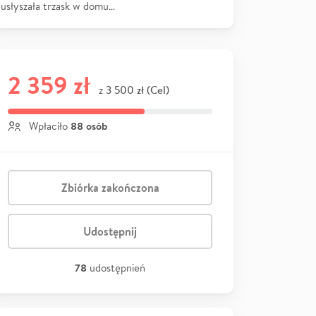
usłyszała trzask w domu…
2 359 zł
3 500 zł (Cel)
z
88 osób
Wpłaciło
Zbiórka zakończona
Udostępnij
78
udostępnień