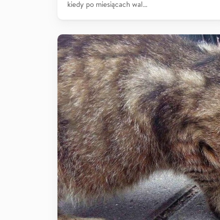
kiedy po miesiącach wal…