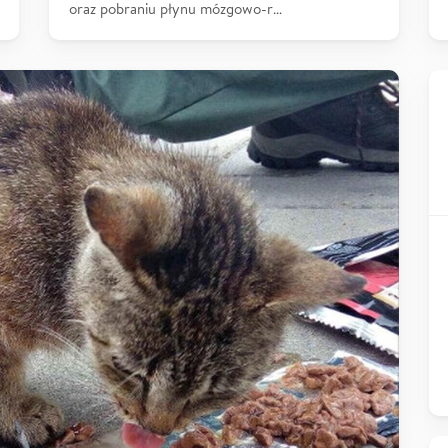
oraz pobraniu płynu mózgowo-r…