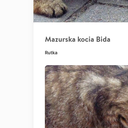
Mazurska kocia Bida
Rutka