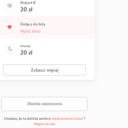
Robert B
20
zł
Dołącz do listy
Wpłać teraz
iwona
20
zł
Zobacz więcej
Zbiórka zakończona
Uważasz, że ta zbiórka zawiera
niedozwolone treści
?
Napisz do nas